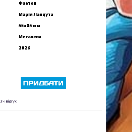
Фаетон
Марія Ланцута
55x85 мм
Металева
2026
ПРИДБАТИ
ти відгук