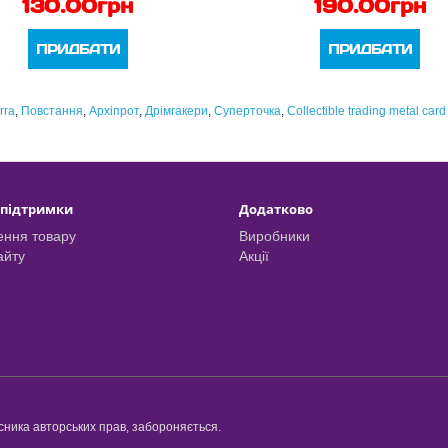
130.00грн
190.00грн
ПРИДБАТИ
ПРИДБАТИ
rra
,
Повстання
,
Архіпрот
,
Дрімгакери
,
Суперточка
,
Collectible trading metal card
 підтримки
Додатково
ння товару
Виробники
айту
Акції
асника авторських прав, забороняється.