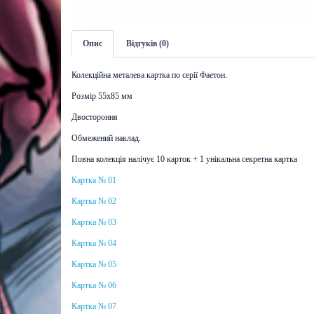
Опис
Відгуків (0)
Колекційна металева картка по серії Фаетон.
Розмір 55х85 мм
Двоcтороння
Обмежений наклад.
Повна колекція налічує 10 карток + 1 унікальна секретна картка
Картка № 01
Картка № 02
Картка № 03
Картка № 04
Картка № 05
Картка № 06
Картка № 07