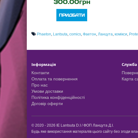
300.00грн
ПРИДБАТИ
Phaeton
,
Lantsuta
,
comics
,
Фаетон
,
Ланцута
,
комікси
,
Prote
Інформація
Служба
Контакти
Поверне
Оплата та повернення
Карта с
Про нас
Умови доставки
Політика конфіденційності
Договір оферти
© 2020 - 2026 IE Lantsuta D.I / ФОП Ланцута Д.І.
Будь яке використання матеріалів цього сайту без згоди вл