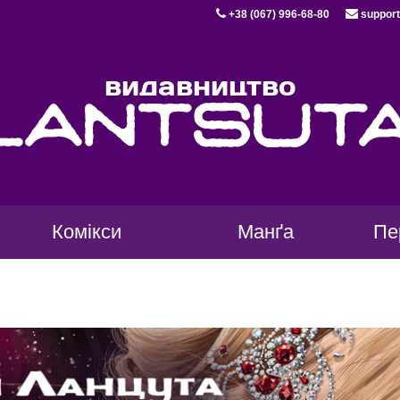
+38 (067) 996-68-80
support
видавництво
lantsut
Комікси
Манґа
Пе