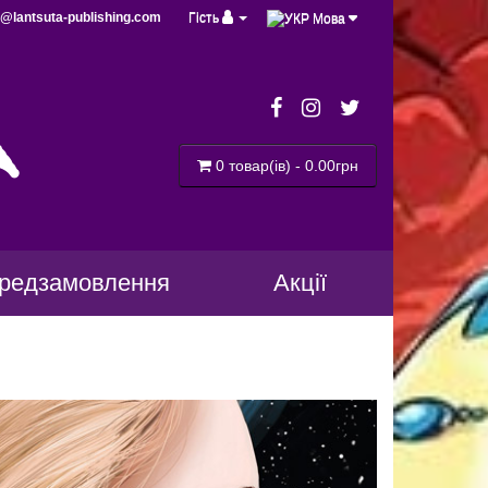
@lantsuta-publishing.com
Гість
Мова
a
0 товар(ів) - 0.00грн
редзамовлення
Акції