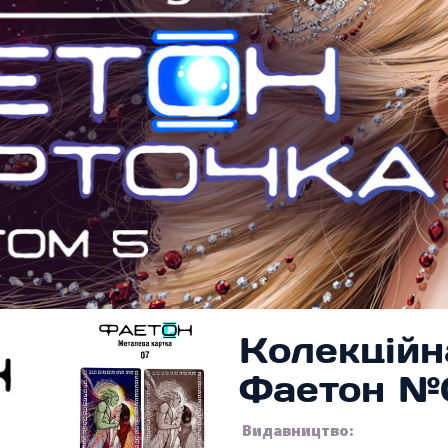
Колекційн
Фаетон №
Видавництво: