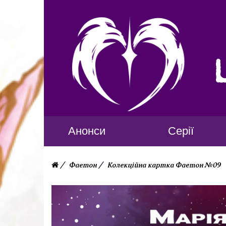
Анонси
Серії
Фаетон
Колекційна картка Фаетон №09