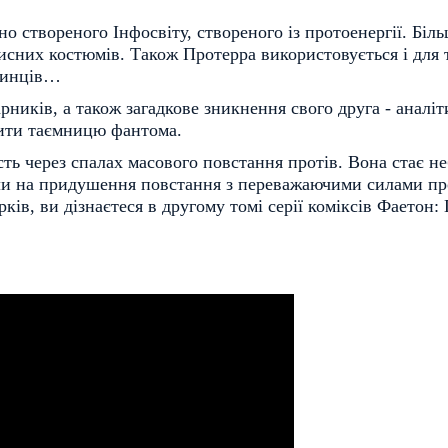
о створеного Інфосвіту, створеного із протоенергії. Біл
хисних костюмів. Також Протерра використовується і для 
очинців…
рників, а також загадкове зникнення свого друга - аналі
рити таємницю фантома.
ть через спалах масового повстання протів. Вона стає н
ли на придушення повстання з переважаючими силами про
ів, ви дізнаєтеся в другому томі серії коміксів Фаетон: