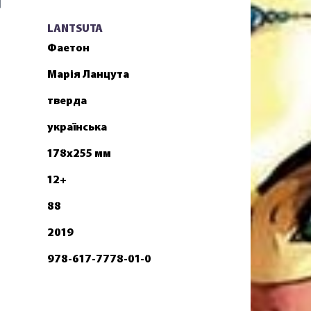
LANTSUTA
Фаетон
Марія Ланцута
тверда
українська
178х255 мм
12+
88
2019
978-617-7778-01-0