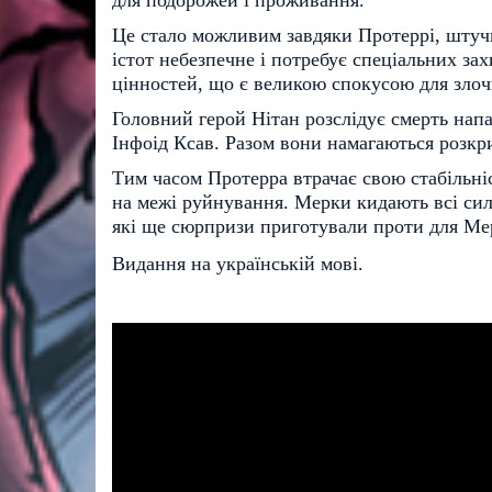
Це стало можливим завдяки Протеррі, штучн
істот небезпечне і потребує спеціальних за
цінностей, що є великою спокусою для зл
Головний герой Нітан розслідує смерть напа
Інфоід Ксав. Разом вони намагаються розк
Тим часом Протерра втрачає свою стабільніс
на межі руйнування. Мерки кидають всі си
які ще сюрпризи приготували проти для Мерк
Видання на українській мові.