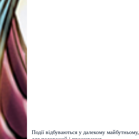
Події відбуваються у далекому майбутньому
для подорожей і проживання.