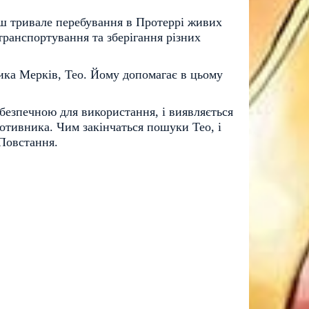
ьш тривале перебування в Протеррі живих
транспортування та зберігання різних
тика Мерків, Тео. Йому допомагає в цьому
ебезпечною для використання, і виявляється
тивника. Чим закінчаться пошуки Тео, і
 Повстання.