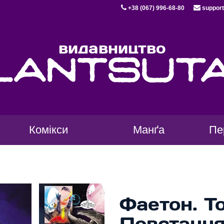
+38 (067) 996-68-80
support
видавництво
lantsut
Комікси
Манґа
Пе
Фаетон. То
Повстанн