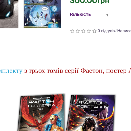
300.00грн
Кількість
0 відгуків
Написа
/
мплекту
з трьох томів серії Фаетон, постер