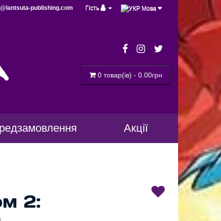
@lantsuta-publishing.com
Гість
Мова
a
0 товар(ів) - 0.00грн
редзамовлення
Акції
м 2:
я