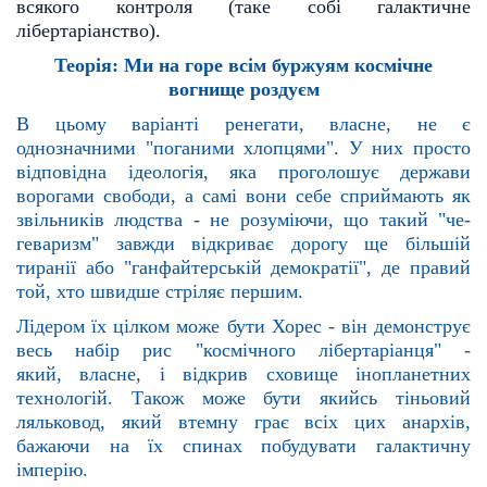
всякого контроля
(таке собі галактичне
лібертаріанство).
Теорія: Ми на горе всім буржуям космічне
вогнище роздуєм
В цьому варіанті ренегати, власне, не є
однозначними "поганими хлопцями". У них просто
відповідна
ідеологія, яка проголошує держави
ворогами свободи, а самі вони себе сприймають як
звільників людст
ва - не розуміючи, що такий "че-
геваризм" завжди відкриває дорогу ще більшій
тиранії або "ганфайтер
ській демократії", де правий
той, хто швидше стріляє першим.
Лідером їх цілком може бути Хорес - він демонструє
весь набір рис "космічного лібертаріанця" -
який,
власне, і відкрив сховище інопланетних
технологій. Також може бути якийсь тіньовий
ляльковод, який
втемну грає всіх цих анархів,
бажаючи на їх спинах побудувати галактичну
імперію.