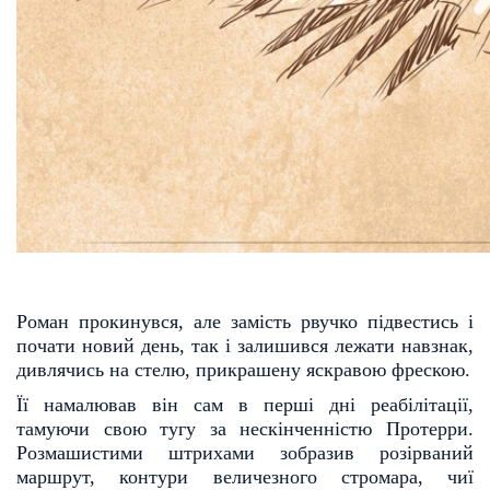
Роман прокинувся, але замість рвучко підвестись і
почати новий день, так і залишився лежати на
взнак,
дивлячись на стелю, прикрашену яскравою фрескою.
Її намалював він сам в перші дні реабілітації,
тамуючи свою тугу за нескінченністю Протерри.
Роз
машистими штрихами зобразив розірваний
маршрут, контури величезного стромара, чиї