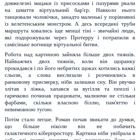
довжелезні
мацаки із присосками і пазурями рвали
на шмаття віртуальний бар'єр. Навколо нього
танцювали чолові
чки, занадто маленькі у порівнянні
із велетенським монстром. А десь всередині труби
маршрута хова
лись іще менші тіні - звичайні люди,
які подорожували через Протерру і потрапили в
самісіньке вогнище
віртуальної битви.
Робота над картиною зайняла більше двох тижнів.
Найважчих двох тижнів, коли він щоранку
про
кидався і по його небритих щоках котились важкі
сльози, а слова вислизали і розчинялись в
ранковому
присмерку, ніби залишки сну. Він рвучко
злітав з ліжка, хапався за вугілля та пензлі і
гарячково починав
працювати, малюючи не стільки
фарбами, скільки власною біллю, пам'яттю і
невимовною тугою.
Потім стало легше. Роман почав звикати до думки,
що більше ніколи він не побачить
галактичного
кіберпростору. Картина ніби увібрала в