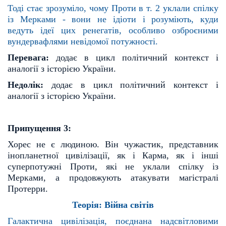
Тоді стає зрозуміло, чому Проти в т. 2 уклали спілку
із Мерками - вони не ідіоти і розуміють, куди
ведуть
ідеї цих ренегатів, особливо озброєними
вундервафлями невідомої потужності.
Перевага:
додає в цикл політичний контекст і
аналогії з історією України.
Недолік:
додає в цикл політичний контекст і
аналогії з історією України.
Припущення 3:
Хорес не є людиною. Він чужастик, представник
інопланетної цивілізації, як і Карма, як і інші
супе
рпотужні Проти, які не уклали спілку із
Мерками, а продовжують атакувати магістралі
Протерри.
Теорія: Війна світів
Галактична цивілізація, поєднана надсвітловими