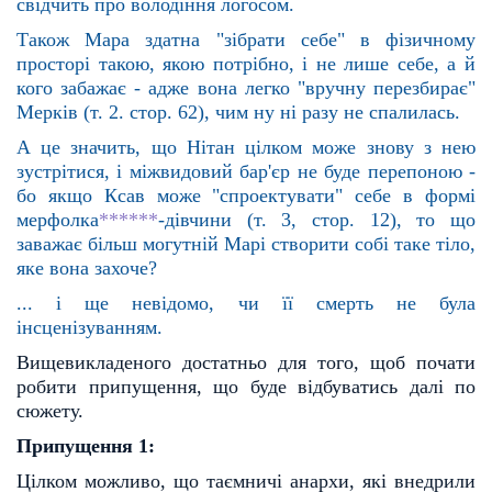
свідчить про володіння логосом.
Також Мара здатна "зібрати себе" в фізичному
просторі такою, якою потрібно, і не лише себе, а й
кого
забажає - адже вона легко "вручну перезбирає"
Мерків (т. 2. стор. 62), чим ну ні разу не спалилась.
А це значить, що Нітан цілком може знову з нею
зустрітися, і міжвидовий бар'єр не буде перепоною -
бо
якщо Ксав може "спроектувати" себе в формі
мерфолка
******
-дівчини (т. 3, стор. 12), то що
заважає більш мо
гутній Марі створити собі таке тіло,
яке вона захоче?
... і ще невідомо, чи її смерть не була
інсценізуванням.
Вищевикладеного достатньо для того, щоб почати
робити припущення, що буде відбуватись далі
по
сюжету.
Припущення 1:
Цілком можливо, що таємничі анархи, які внедрили