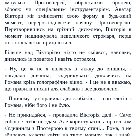
імпульса Протоенергії, обростаючи бронею,
зброєю
чи спеціальним інструментарієм. Аватар
Вікторії міг змінювати свою форму в будь-який
момент, пере
розподіляючи наявну Протоенергію.
Перетворившись на грізний диск-лезо, Вікторія в
момент нашинку
вала невеличкого стромаря, перш
ніж хтось встиг прицілитись.
Більше над Вікторією ніхто не сміявся, навпаки,
дивились із повагою і навіть острахом.
- Ну, це ж не я валяюсь в ліжку до опівдня, -
нагадала дівчина, задерикувато дивлячись на
Романа
крізь голографічне вікно. - І це не я вважаю,
що правила писані для слабаків і все дозволено.
- Причому тут правила для слабаків... - сон злетів з
Романа, ніби його і не було.
- Не прикидайся, - провадила Вікторія далі. - Само
собою, я тебе не здам. Але користуватись пірат
ським
з'єднанням з Протеррою в твоєму стані... Рома, я не
збираюсь класти квіти на твою могилу, так і
знай.