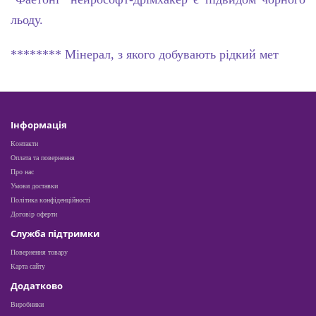
льоду.
********
Мінерал, з якого добувають рідкий мет
Інформація
Контакти
Оплата та повернення
Про нас
Умови доставки
Політика конфіденційності
Договір оферти
Служба підтримки
Повернення товару
Карта сайту
Додатково
Виробники