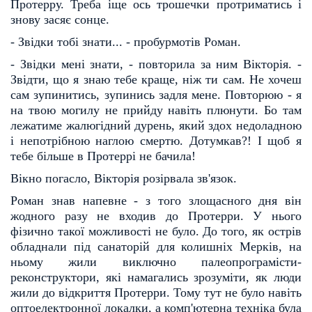
Протер
ру. Треба іще ось трошечки протриматись і
знову засяє сонце.
- Звідки тобі знати... - пробурмотів Роман.
- Звідки мені знати, - повторила за ним Вікторія. -
Звідти, що я знаю тебе краще, ніж ти сам. Не хо
чеш
сам зупинитись, зупинись задля мене. Повторюю - я
на твою могилу не прийду навіть плюнути. Бо
там
лежатиме жалюгідний дурень, який здох недоладною
і непотрібною наглою смертю. Дотумкав?! І
щоб я
тебе більше в Протеррі не бачила!
Вікно погасло, Вікторія розірвала зв'язок.
Роман знав напевне - з того злощасного дня він
жодного разу не входив до Протерри. У нього
фізи
чно такої можливості не було. До того, як острів
обладнали під санаторій для колишніх Мерків, на
ньому
жили виключно палеопрограмісти-
реконструктори, які намагались зрозуміти, як люди
жили до відкрит
тя Протерри. Тому тут не було навіть
оптоелектронної локалки, а комп'ютерна техніка була