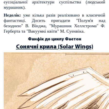
еу
соціальної архітектури суспільства (людський
мурашник).
Недолік:
уже кілька разів реалізовано в класичній
фантастиці. Досить пригадати "Полум'я над
бе
зоднею" В. Вінджа, "Мурашник Хеллстрома" Ф.
Герберта та "Вакуумні квіти" М. Суенвіка.
Фанфік до циклу Фаетон
Сонячні крила (Solar Wings)