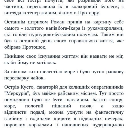
себе всі гострі почуття, які розривали його на
частини, перепла
вила їх в кольоровий бурлеск, і
виглядала тепер живим вікном в Протерру.
Останнім штрихом Роман привів на картину себе
самого - золотого напівбога-Ікара із руками
крилами,
які горіли пурпурово-бузковим полум'ям. Таким він
був в останній день свого справжнього
життя, яке
обірвав Протошок.
Нинішнє своє існування життям він назвати не міг,
як би йому не хотілось.
За вікном тихо шелестіло море і було чутно ранкову
пересварку чайок.
Острів Кусто, санаторій для колишніх оперативників
"Меркурія", був майже райським місцем. Тут
просто
неможливо було не бути щасливим. Багато сонця,
море, пологий піщаний пляж, а якщо
відплисти
подалі, можна ухнути на фантастичну
глибину і годинами ширяти в підводних печерах,
порослих корал
лами і наповнених чудернацькою