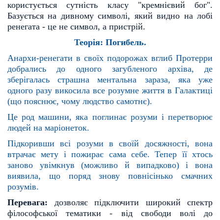
користується
сутність класу "кремнієвий бог".
Базується на дивному символі, який видно на лобі
ренегата - це не сим
вол, а пристрій.
Теорія: Погибель.
Анархи-ренегати в своїх подорожах вглиб Протерри
добрались до одного загубленого архіва, де
зберіга
лась страшна ментальна зараза, яка уже
одного разу викосила все розумне життя в Галактиці
(що пояс
нює, чому людство самотнє).
Це род машини, яка поглинає розуми і перетворює
людей на маріонеток.
Підкоривши всі розуми в своїй досяжності, вона
втрачає мету і пожирає сама себе. Тепер її хтось
заново
увімкнув (можливо й випадково) і вона
виявила, що поряд знову повнісінько смачних
розумів.
Перевага:
дозволяє підключити широкий спектр
філософської тематики - від свободи волі до