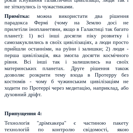
не зіткнулись із чужастиками.
Примітка:
можна використати два рішення
парадокса Фермі (чому на Землю досі не
прилетіли
інопланетяни, якщо в Галактиці так багато
планет): 1) всі інші досягли піку розвитку і
самозакуклились
в своїх цивілізаціях, а люди просто
прийшли останніми, на руїни і залишки; 2) люди -
перша цивілізація,
яка змогла досягти космічного
рівня. Всі інші так і залишились на своїх
материнських планетах. Друге
рішення також
дозволяє розкрити тему входа в Протерру без
костюмів - чому б чужинським цивілізаціям
не
ходити по Протеррі через медитацію, наприклад, або
духовний дріфт.
Припущення 4:
Технологія "дрімхакера" є частиною пакету
технологій по контролю свідомості, якою