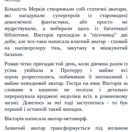
Більшість Мерків створювали собі статичні аватари,
які нагадували супергероїв із старомодної
до
космічної фантастики, або просто не
мудрствували, а вибирали щось із багатющої
бібліотеки. Вікторія
просиділа в "пісочниці" дві
доби, але все-таки написала власний аватар - схожий
на напівпрозору тінь,
закутану в мішкуватий
балахон.
Роман чітко пригадав той день, коли дівчина разом із
усіма увійшла в Протерру і майже всі
хором
розреготались, побачивши її непоказний і
майже невидимий аватар. Гостра на язик Вікторія за
словами в
кишеню не полізла і детально
перерахувала вроджені недоліки всіх в романовому
загоні. Довелось за неї
тоді заступитись - то був
перший і останній такий випадок.
Вікторія написала аватар-метаморф.
Зазвичай аватар трансформується під впливом