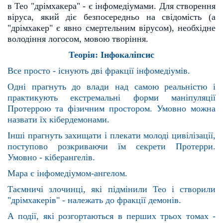
в Тео "дрімхакера" - є інфомедіумами. Для
створення
віруса, який діє безпосередньо на свідомість (а
"дрімхакер" є явно смертельним вірусом), не
обхідне
володіння логосом, мовою творіння.
Теорія: Інфокаліпсис
Все просто - існують дві фракції інфомедіумів.
Одні прагнуть до влади над самою реальністю і
практикують екстремальні форми маніпуляції
Протер
рою та фізичним простором. Умовно можна
назвати їх кібердемонами.
Інші прагнуть захищати і плекати молоді цивілізації,
поступово розкриваючи їм секрети Протерри.
Умо
вно - кіберангелів.
Мара є інфомедіумом-ангелом.
Таємничі злочинці, які підмінили Тео і створили
"дрімхакерів" - належать до фракції демонів.
А події, які розгортаються в перших трьох томах -