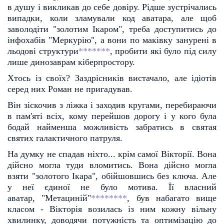
в душу і
викликав до себе довіру. Рідше зустрічались
випадки, коли зламували код аватара, але щоб
заволодіти
"золотим Ікаром", треба доступитись до
інфохабів "Меркурію", а вони по маківку занурені в
льодові
структури
*******
, пробити які було під силу
лише динозаврам кіберпростору.
Хтось із своїх? Заздрісників вистачало, але ідіотів
серед них Роман не пригадував.
Він зіскочив з ліжка і заходив кругами, перебираючи
в пам'яті всіх, кому перейшов дорогу і у кого
була
бодай найменша можливість забратись в святая
святих галактичного патруля.
На думку не спадав ніхто... крім самої Вікторії. Вона
дійсно могла туди вломитись. Вона дійсно мог
ла
взяти "золотого Ікара", обійшовшись без ключа. Але
у неї єдиної не було мотива. Її власний
аватар,
"Метациній"
********
, був набагато вище
класом - Вікторія возилась із ним кожну вільну
хвилинку, доводячи
потужність та оптимізацію до