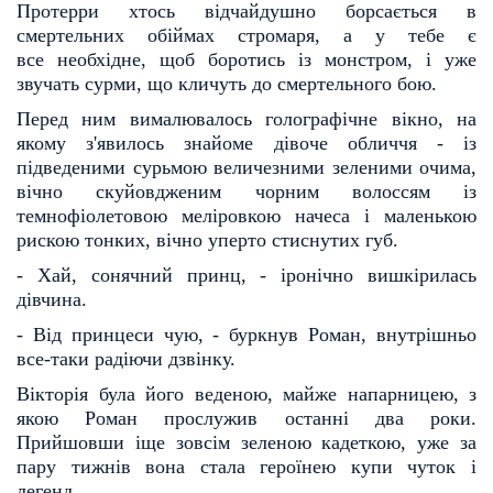
Протерри хтось відчайдушно борсається в
смертельних обіймах стромаря, а у тебе є
все
необхідне, щоб боротись із монстром, і уже
звучать сурми, що кличуть до смертельного бою.
Перед ним вималювалось голографічне вікно, на
якому з'явилось знайоме дівоче обличчя - із
під
веденими сурьмою величезними зеленими очима,
вічно скуйовдженим чорним волоссям із
темно
фіолетовою меліровкою начеса і маленькою
рискою тонких, вічно уперто стиснутих губ.
- Хай, сонячний принц, - іронічно вишкірилась
дівчина.
- Від принцеси чую, - буркнув Роман, внутрішньо
все-таки радіючи дзвінку.
Вікторія була його веденою, майже напарницею, з
якою Роман прослужив останні два роки.
При
йшовши іще зовсім зеленою кадеткою, уже за
пару тижнів вона стала героїнею купи чуток і
легенд.