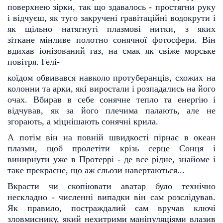
поверхнею зірки, так що здавалось - простягни руку
і
відчуєш, як туго закручені гравітаційні водокрути і
як щільно натягнуті плазмові нитки, з яких
зіткане
мінливе полотно сонячної фотосфери. Він
вдихав іонізований газ, на смак як свіже морське
повітря. Гелі-
коїдом обвивався навколо протуберанців, схожих на
колонни та арки, які виростали і розпадались на
його
очах. Вбирав в себе сонячне тепло та енергію і
відчував, як за його плечима палають, але не
згора
ють, а міцнішають сонячні крила.
А потім він на повній швидкості пірнає в океан
плазми, щоб пролетіти крізь серце Сонця і
винир
нути уже в Протеррі - де все рідне, знайоме і
таке прекрасне, що аж сльози навертаються...
Вкрасти чи скопіювати аватар було технічно
нескладно - численні випадки він сам розслідував.
Як
правило, постраждалий сам вручав ключі
зловмиснику, який нехитрими маніпуляціями влазив