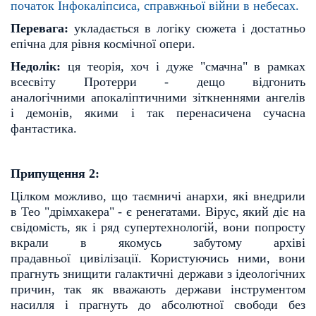
початок Інфокаліпсиса, справжньої війни в небесах.
Перевага:
укладається в логіку сюжета і достатньо
епічна для рівня космічної опери.
Недолік:
ця теорія, хоч і дуже "смачна" в рамках
всесвіту Протерри - дещо відгонить
аналогічними
апокаліптичними зіткненнями ангелів
і демонів, якими і так перенасичена сучасна
фантастика.
Припущення 2:
Цілком можливо, що таємничі анархи, які внедрили
в Тео "дрімхакера" - є ренегатами. Вірус, який
діє на
свідомість, як і ряд супертехнологій, вони попросту
вкрали в якомусь забутому архіві
прадавньої
цивілізації. Користуючись ними, вони
прагнуть знищити галактичні держави з ідеологічних
причин, так
як вважають держави інструментом
насилля і прагнуть до абсолютної свободи без