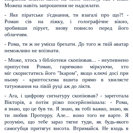
Можеш навіть запрошення не надсилати.
- Яке піратське з'єднання, ти взагалі про що?! -
Роман сів на ліжку, і голографічне вікно,
зробивши
пірует, знову повисло перед його
обличчям.
- Рома, ти ж не умієш брехати. До того ж твій аватар
неможливо не впізнати.
- Може, хтось з бібліотеки скопіював... - неупевнено
припустив Роман, гарячково міркуючи, хто
міг
скористатись його "Ікаром", якщо ключі досі при
ньому - криптосхема вшита прямо в хвилясте
татую
вання на лівій руці аж до ліктя.
- Ага, і цифрову сигнатуру скопіював? - зареготала
Вікторія, а потім різко посерйознішала: - Рома,
я
знаю, що це був ти. Я знаю, як тобі важко, знаю, як
ти любив Протерру. Але... воно того не варте. Я
розу
мію, що тебе зараз тягне туди, як будь-якого
самогубця притягує висота. Втримайся. Не входь в