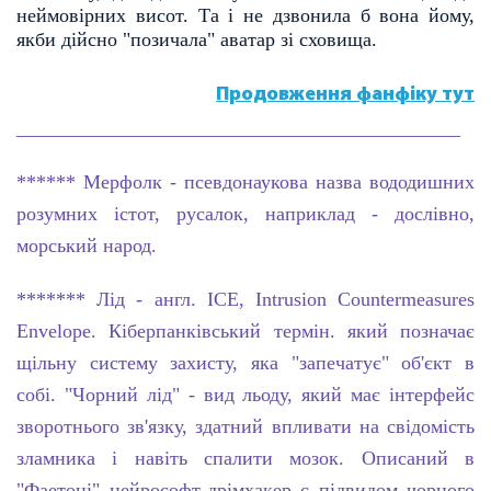
неймовірних висот. Та і не дзвонила б вона йому,
якби дійсно "позичала"
аватар зі сховища.
Продовження фанфіку тут
_____________________________________________
******
Мерфолк - псевдонаукова назва вододишних
розумних істот, русалок, наприклад - дослівно,
морський народ.
*******
Лід - англ. ICE, Intrusion Countermeasures
Envelope. Кіберпанківський термін. який позначає
щільну систему
захисту, яка "запечатує" об'єкт в
собі. "Чорний лід" - вид льоду, який має інтерфейс
зворотнього зв'язку, здатний впливати на свідомість
зламника і навіть спалити мозок. Описаний в
"Фаетоні" нейрософт-дрімхакер є підвидом чорного