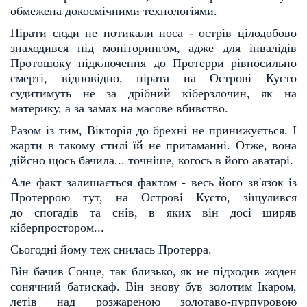
обмежена
докосмічними технологіями.
Пірати сюди не потикали носа - острів цілодобово
знаходився під моніторингом, адже для інвалі
дів
Протошоку підключення до Протерри рівносильно
смерті, відповідно, пірата на Острові Кусто
суди
тимуть не за дрібний кіберзлочин, як на
материку, а за замах на масове вбивство.
Разом із тим, Вікторія до брехні не принижується. І
жарти в такому стилі їй не притаманні. Отже,
вона
дійсно щось бачила... точніше, когось в його аватарі.
Але факт залишається фактом - весь його зв'язок із
Протеррою тут, на Острові Кусто, зіщулився
до
спогадів та снів, в яких він досі ширяв
кіберпростором...
Сьогодні йому теж снилась Протерра.
Він бачив Сонце, так близько, як не підходив жоден
сонячний батискаф. Він знову був золотим Іка
ром,
летів над розжареною золотаво-пурпуровою