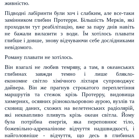
живністю.
Підводні лабіринти були хоч і слабким, але все-таки
замінником глибин Протерри. Більшість Мер
ків, які
проходили тут реабілітацію, вже за пару днів навіть
не бажали вилазити з води. Їм хотілось пла
вати
глибше і довше, знову відчуваючи себе дослідниками
невідомого.
Роману плавати не хотілось.
Він взагалі не любив темряву, а там, в океанських
глибинах завжди темно і лише блякло-
економне
світло хімічного ліхтаря супроводжує
дайвера. Він же прагнув строкатого переплетіння
маршрутів та
стежок крізь Протерру, видовища
химерних, осяяних різнокольоровою аурою, вузлів та
сховищ даних,
схожих на велетенських радіолярій,
які неквапливо пливуть крізь океан світла. Йому
була потрібна енер
гія, яка переповнює тіло,
божевільно-адреналінове відчуття надшвидкості, і
найголовніше - відчуття, що
десь в глибинах