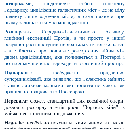
подорожами, представляє собою своєрідну
Гардарику,
цивілізацію галактичних міст - де на цілу
планету лише одне-два міста, а сама планета при
цьому зали
шається малодослідженою.
Розширення Середньо-Галактичного Альянсу,
глибинні експедиції Протів, а чи просто у іншої
розумної
раси наступив період галактичної експансії
- але йдеться про повільне розгортання війни між
двома ци
вілізаціями, яка починається в Протеррі і
потихеньку починає переходити в фізичний простір.
Підваріант:
пробудження прадавньої
суперцивілізації, яка виявила, що Галактика зайнята
якимись ди
кими мавпами, які поняття не мають, як
правильно працювати з Протеррою.
Перевага:
сюжет, стандартний для космічної опери,
дозволяє розгорнути епік рівня "Зоряних
війн" із
майже нескінченним продовженням.
Недолік:
необхідно пояснити, яким чином за тисячі
років існування галактичної цивілізації, люди
так і