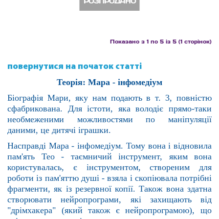
РОЗПРОДАНО
Показано з 1 по 5 із 5 (1 сторінок)
повернутися на початок статті
Теорія: Мара - інфомедіум
Біографія Мари, яку нам подають в т. 3, повністю
сфабрикована. Для істоти, яка володіє прямо-таки
нео
бмеженими можливостями по маніпуляції
даними, це дитячі іграшки.
Насправді Мара - інфомедіум. Тому вона і відновила
пам'ять Тео - таємничий інструмент, яким вона
ко
ристувалась, є інструментом, створеним для
роботи із пам'яттю душі - взяла і скопіювала потрібні
фраг
менти, як із резервної копії. Також вона здатна
створювати нейропрограми, які захищають від
"дрімха
кера" (який також є нейропрограмою), що