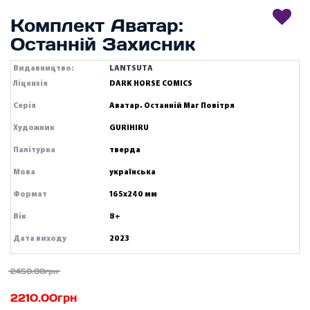
Комплект Аватар:
Останній Захисник
Видавництво:
LANTSUTA
Ліцензія
DARK HORSE COMICS
Серія
Аватар. Останній Маг Повітря
Художник
GURIHIRU
Палітурка
тверда
Мова
українська
Формат
165х240 мм
Вік
8+
Дата виходу
2023
2450.00грн
2210.00грн