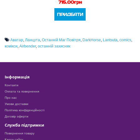
715.00грн
ПРИДБАТИ
Аватар
,
Ланцута
,
Останній Маг Повітря
,
DarkHorse
,
Lantsuta
,
comics
,
комікси
,
Airbender
,
останній захисник
Інформація
Контакти
Оплата та повернення
Про нас
Умови доставки
Політика конфіденційності
Договір оферти
Служба підтримки
Повернення товару
Карта сайту