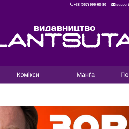
+38 (067) 996-68-80
support
видавництво
lantsut
Комікси
Манґа
Пе