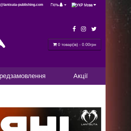
@lantsuta-publishing.com
Гість
Мова
a
0 товар(ів) - 0.00грн
редзамовлення
Акції