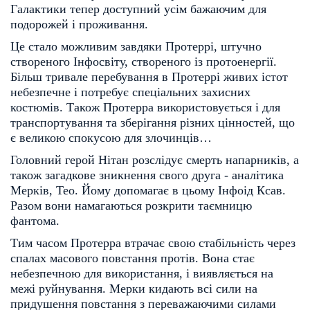
Галактики тепер доступний усім бажаючим для
подорожей і проживання.
Це стало можливим завдяки Протеррі, штучно
створеного Інфосвіту, створеного із протоенергії.
Більш тривале перебування в Протеррі живих істот
небезпечне і потребує спеціальних захисних
костюмів. Також Протерра використовується і для
транспортування та зберігання різних цінностей, що
є великою спокусою для злочинців…
Головний герой Нітан розслідує смерть напарників, а
також загадкове зникнення свого друга - аналітика
Мерків, Тео. Йому допомагає в цьому Інфоід Ксав.
Разом вони намагаються розкрити таємницю
фантома.
Тим часом Протерра втрачає свою стабільність через
спалах масового повстання протів. Вона стає
небезпечною для використання, і виявляється на
межі руйнування. Мерки кидають всі сили на
придушення повстання з переважаючими силами