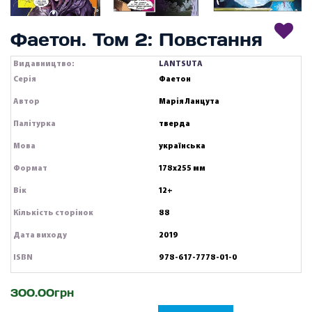
Фаетон. Том 2: Повстання
Видавництво:
LANTSUTA
Серія
Фаетон
Автор
Марія Ланцута
Палітурка
тверда
Мова
українська
Формат
178х255 мм
Вік
12+
Кількість сторінок
88
Дата виходу
2019
ISBN
978-617-7778-01-0
300.00грн