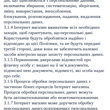
дій, що здійснюються з персональними даними,
включаючи збирання,
систематизацію, зберігання,
зміну, використання, знеособлення,
блокування,
розповсюдження, надання, видалення
персональних даних.
3.1.4 Інтернет магазин вживатиме всіх необхідних
заходів, щоб гарантувати, що
персональні дані
Користувачів будуть оброблятися надійно і
відповідно до цієї
Політики, та не будуть передані
третій стороні, доки вона не забезпечить
належні
засоби контролю щодо захисту персональних даних.
3.1.5 Первинними джерелами відомостей про
фізичну особу є: видані на її ім’я
документи,
підписані нею документи, відомості, які особа надає
про себе.
3.1.6 Процеси обробки персональних даних є
частиною бізнес-процесів Інтернет
магазина.
Процеси обробки персональних даних можуть
бути
автоматизованими або неавтоматизованими.
3.1.7 Інтернет магазин може доручити обробку
персональних даних
розпоряднику персональних