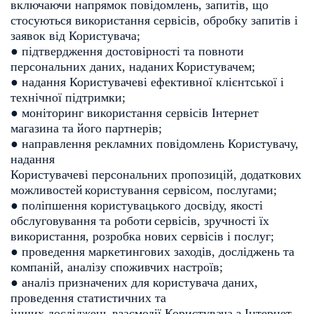
включаючи напрямок
повідомлень, запитів, що
стосуються використання сервісів, обробку
запитів і
заявок від Користувача;
● підтвердження достовірності та повноти
персональних даних, наданих
Користувачем;
● надання Користувачеві ефективної клієнтської і
технічної підтримки;
● моніторинг використання сервісів Інтернет
магазина та його партнерів;
● направлення рекламних повідомлень Користувачу,
надання
Користувачеві персональних пропозицій, додаткових
можливостей
користування сервісом, послугами;
● поліпшення користувацького досвіду, якості
обслуговування та роботи
сервісів, зручності їх
використання, розробка нових сервісів і послуг;
● проведення маркетингових заходів, досліджень та
компаній, аналізу
споживчих настроїв;
● аналіз призначених для користувача даних,
проведення статистичних та
інших досліджень взаємодії Користувача з Інтернет