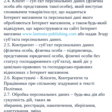
2.4. Клієнт – суб’єкт персональних даних (фізична
особа або представник такої
особи), який виступає
споживачем товарів/послуг, що надаються
Інтернет
магазином та персональні дані якого
обробляються Інтернет магазином, а також
будь-який
відвідувач, що зареєструвався на сайті Інтернет
магазина
www.lantsuta-publishing.com
або надав Згоду
субʼєкта персональних даних.
2.5. Контрагент – суб’єкт персональних даних
(фізична особа, фізична особа –
підприємець,
представник юридичної особи, фізичні особи без
статусу
господарюючого суб’єкта), який діє у
цивільно-правових та господарсько-
правових
відносинах з Інтернет магазином.
2.6. Користувачі – Клієнти, Контрагенти та
Працівники при спільному згадуванні
в тексті
Політики.
2.7. Обробка персональних даних – будь-яка дія або
сукупність дій, таких як
збирання, реєстрація, накопичення, зберігання,
адаптування, зміна,