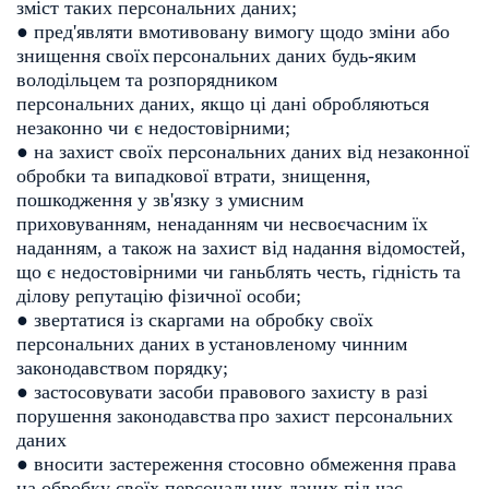
зміст таких
персональних даних;
● пред'являти вмотивовану вимогу щодо зміни або
знищення своїх
персональних даних будь-яким
володільцем та розпорядником
персональних даних, якщо ці дані обробляються
незаконно чи є
недостовірними;
● на захист своїх персональних даних від незаконної
обробки та
випадкової втрати, знищення,
пошкодження у зв'язку з умисним
приховуванням, ненаданням чи несвоєчасним їх
наданням, а також на
захист від надання відомостей,
що є недостовірними чи ганьблять честь,
гідність та
ділову репутацію фізичної особи;
● звертатися із скаргами на обробку своїх
персональних даних в
установленому чинним
законодавством порядку;
● застосовувати засоби правового захисту в разі
порушення законодавства
про захист персональних
даних
● вносити застереження стосовно обмеження права
на обробку своїх
персональних даних під час