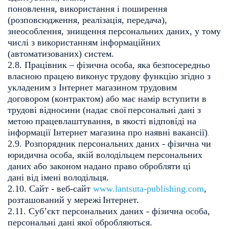
поновлення, використання і поширення
(розповсюдження, реалізація,
передача),
знеособлення, знищення персональних даних, у тому
числі з
використанням інформаційних
(автоматизованих) систем.
2.8. Працівник – фізична особа, яка безпосередньо
власною працею виконує
трудову функцію згідно з
укладеним з Інтернет магазином трудовим
договором
(контрактом) або має намір вступити в
трудові відносини (надає свої
персональні дані з
метою працевлаштування, в якості відповіді на
інформації
Інтернет магазина про наявні вакансії)
.
2.9. Розпорядник персональних даних - фізична чи
юридична особа, якій
володільцем персональних
даних або законом надано право обробляти ці
дані
від імені володільця.
2.10. Сайт - веб-сайт
www.lantsuta-publishing.com
,
розташований у мережі
Інтернет.
2.11. Суб’єкт персональних даних - фізична особа,
персональні дані якої
обробляються.