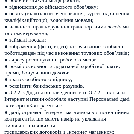
● робочий стаж та місця роботи;
● відношення до військового обов’язку;
● освіту (включаючи вчені звання, курси підвищення
кваліфікації
тощо), володіння мовами;
● наявність прав керування транспортними засобами
та стаж
керування;
● займані посади;
● зображення (фото, відео) та звукозапис, зроблені
роботодавцем
під час виконання трудових обов’язків;
● адресу розташування робочого місця;
● розмір основної та додаткової заробітної плати,
премії, бонуси,
інші доходи;
● зразок особистого підпису;
● реквізити банківських рахунків.
● 3.2.2.3 Додатково наведеного в п. 3.2.2. Політики,
Інтернет магазин
обробляє наступні Персональні дані
категорії «Контрагенти»:
● дані, отримані Інтернет магазином від потенційних
контрагентів,
що мають намір на укладання
цивільно-правових та
господарських договорів з Інтернет магазином;