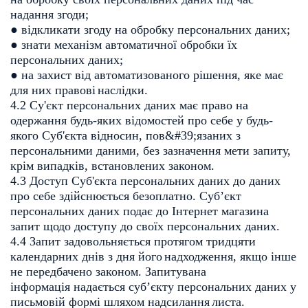
надання згоди;
● відкликати згоду на обробку персональних даних;
● знати механізм автоматичної обробки їх
персональних даних;
● на захист від автоматизованого рішення, яке має
для них правові
наслідки.
4.2 Су'єкт персональних даних має право на
одержання будь-яких відомостей
про себе у будь-
якого Суб'єкта відносин, пов&#39;язаних з
персональними даними,
без зазначення мети запиту,
крім випадків, встановлених законом.
4.3 Доступ Суб'єкта персональних даних до даних
про себе здійснюється
безоплатно. Суб’єкт
персональних даних подає до Інтернет магазина
запит
щодо доступу до своїх персональних даних.
4.4 Запит задовольняється протягом тридцяти
календарних днів з дня його
надходження, якщо інше
не передбачено законом. Запитувана
інформація
надається суб’єкту персональних даних у
письмовій формі шляхом надсилання
листа.