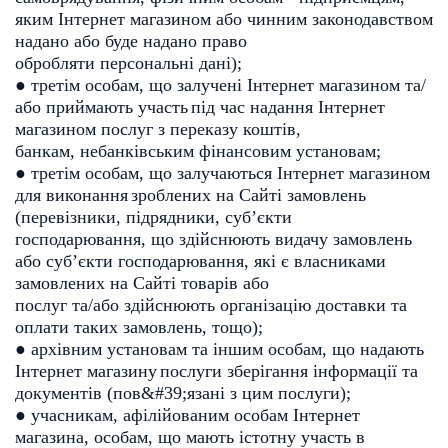
яким Інтернет
магазином або чинним законодавством
надано або буде надано право
обробляти персональні дані);
● третім особам, що залучені Інтернет магазином та/
або приймають участь
під час надання Інтернет
магазином послуг з переказу коштів,
банкам,
небанківським фінансовим установам;
● третім особам, що залучаються Інтернет магазином
для виконання
зроблених на Сайті замовлень
(перевізники, підрядники, субʼєкти
господарювання, що здійснюють видачу замовлень
або субʼєкти
господарювання, які є власниками
замовлених на Сайті товарів або
послуг та/або здійснюють організацію доставки та
оплати таких
замовлень, тощо);
● архівним установам та іншим особам, що надають
Інтернет магазину
послуги зберігання інформації та
документів (пов&#39;язані з цим послуги);
● учасникам, афілійованим особам Інтернет
магазина, особам, що мають
істотну участь в