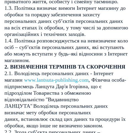
приватного життя, особисту і сімейну таємницю.
1.3. Політика визначає вимоги Інтернет магазину до
обробки та порядку
забезпечення захисту
персональних даних суб’єктів персональних даних
на всіх
етапах їх обробки, у тому числі за допомогою
організаційних і технічних заходів.
1.4. Політика розповсюджується на невизначене коло
осіб – суб’єктів
персональних даних, які вступають
або можуть вступати у будь–які відносини з
Інтернет
магазином.
2. ВИЗНАЧЕННЯ ТЕРМІНІВ ТА СКОРОЧЕННЯ
2.1. Володілець персональних даних - Інтернет
магазин
www.lantsuta-publishing.com
,
Фізична особа-
підприємець Ланцута Дар'я Ігорівна, що є
підрозділом Товариства з обмеженою
відповідальністю "Видавництво
ЛАНЦУТА"
Володілець персональних даних
визначає мету обробки персональних
даних,
встановлює склад цих даних та процедури їх
обробки, якщо інше не визначено
законом.
2.2. Згода суб’єкта персональних даних –