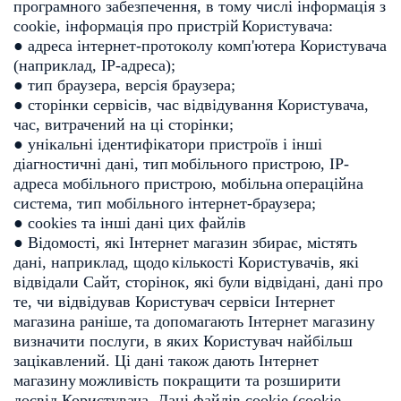
програмного
забезпечення, в тому числі інформація з
cookie, інформація про пристрій
Користувача:
● адреса інтернет-протоколу комп'ютера Користувача
(наприклад,
IP-адреса);
● тип браузера, версія браузера;
● cторінки сервісів, час відвідування Користувача,
час, витрачений
на ці сторінки;
● унікальні ідентифікатори пристроїв і інші
діагностичні дані, тип
мобільного пристрою, IP-
адреса мобільного пристрою, мобільна
операційна
система, тип мобільного інтернет-браузера;
● cookies та інші дані цих файлів
● Відомості, які Інтернет магазин збирає, містять
дані, наприклад, щодо
кількості Користувачів, які
відвідали Сайт, сторінок, які були відвідані,
дані про
те, чи відвідував Користувач сервіси Інтернет
магазина раніше,
та допомагають Інтернет магазину
визначити послуги, в яких Користувач
найбільш
зацікавлений. Ці дані також дають Інтернет
магазину
можливість покращити та розширити
досвід Користувача. Дані файлів
cookie (сookie-