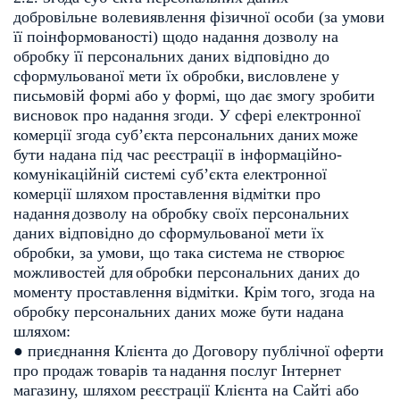
добровільне волевиявлення фізичної
особи (за умови
її поінформованості) щодо надання дозволу на
обробку її
персональних даних відповідно до
сформульованої мети їх обробки,
висловлене у
письмовій формі або у формі, що дає змогу зробити
висновок про
надання згоди. У сфері електронної
комерції згода суб’єкта персональних даних
може
бути надана під час реєстрації в інформаційно-
комунікаційній системі
суб’єкта електронної
комерції шляхом проставлення відмітки про
надання
дозволу на обробку своїх персональних
даних відповідно до сформульованої
мети їх
обробки, за умови, що така система не створює
можливостей для
обробки персональних даних до
моменту проставлення відмітки. Крім того,
згода на
обробку персональних даних може бути надана
шляхом:
● приєднання Клієнта до Договору публічної оферти
про продаж товарів та
надання послуг Інтернет
магазину, шляхом реєстрації Клієнта на Сайті
або