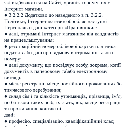
які відбуваються на Сайті, організатором яких є
Інтернет магазин,
● 3.2.2.2 Додатково до наведеного в п. 3.2.2.
Політики, Інтернет магазин
обробляє наступні
Персональні дані категорії «Працівники»:
● дані, отримані Інтернет магазином від кандидатів
на
працевлаштування;
● реєстраційний номер облікової картки платника
податків або дані
про відмову в отриманні такого
номеру;
● дані документу, що посвідчує особу, зокрема, копії
документів в
паперовому та\або електронному
вигляді;
● місце реєстрації, місце постійного проживання або
тимчасового
перебування;
● склад сім’ї та кількість утриманців, прізвища, ім’я,
по батькові
таких осіб, їх стать, вік, місце реєстрації
та проживання, контактні
дані;
● професію, спеціалізацію, кваліфікаційний клас;