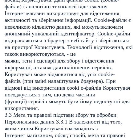
файли) і аналогічні технології відстеження
Інтернет
магазин використовує для відстеження
активності та зберігання
інформації. Сookie-файли є
невеликою кількістю даних, які можуть
включати
анонімний унікальний ідентифікатор. Cookie-файли
відправляються в браузер з веб-сайту і зберігаються
на пристрої
Користувача. Технології відстеження, які
також використовуються, - це
маяки, теги і сценарії для збору і відстеження
інформації, а також для
поліпшення сервісів.
Користувач може відмовитися від усіх cookie-
файлів
(при зміні налаштувань браузера). При
відмові від використання cooki e-
файлів Користувач
погоджується з тим, що деякі частини
(функції)
сервісів можуть бути йому недоступні для
використання.
3.3 Мета та правові підстави збору та обробки
Персональних даних
3.3.1 В залежності від того,
яким чином Користувачі взаємодіють з
Інтернет
магазином, обсяг, спосіб, мета та правові