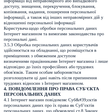
інформації
від неправомірного або випадкового
доступу, знищення, перекручення,
блокування,
копіювання, надання, поширення персональної
інформації, а також
від інших неправомірних дій у
відношенні персональної інформації
Користувача
щодо обробки персональних даних
Інтернет магазином та вимогами
законодавства про
персональні дані.
3.5.3 Обробка персональних даних користувачів
здійснюється на обладнанні,
що розміщується в
приміщеннях з обмеженим доступом
визначеними
працівниками Інтернет магазина і лише
відповідно до їхніх професійних або
трудових
обов'язків. Таким особам забороняється
розголошувати ці дані навіть
після припинення
трудових відносин з Інтернет магазином.
4. ПОВІДОМЛЕННЯ ПРО ПРАВА СУБ'ЄКТА
ПЕРСОНАЛЬНИХ ДАНИХ
4.1 Інтернет магазин повідомляє Суб&#39;єктів
персональних даних про їх права як
Суб’єктів
персональних даних, що обумовлені ст.8 Закону