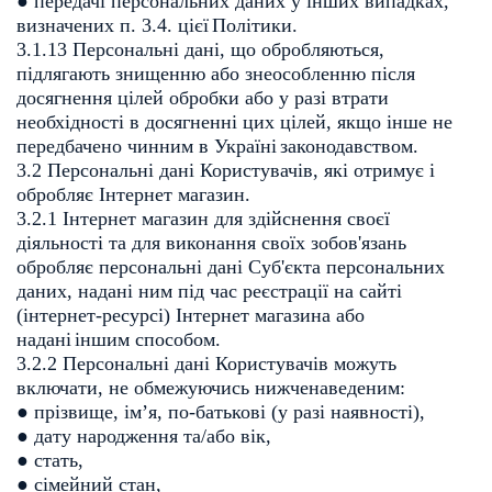
● передачі персональних даних у інших випадках,
визначених п. 3.4. цієї
Політики.
3.1.13 Персональні дані, що обробляються,
підлягають знищенню або
знеособленню після
досягнення цілей обробки або у разі втрати
необхідності в
досягненні цих цілей, якщо інше не
передбачено чинним в Україні
законодавством.
3.2 Персональні дані Користувачів, які отримує і
обробляє Інтернет магазин.
3.2.1 Інтернет магазин для здійснення своєї
діяльності та для виконання своїх
зобов'язань
обробляє персональні дані Суб'єкта персональних
даних, надані
ним під час реєстрації на сайті
(інтернет-ресурсі) Інтернет магазина або
надані
іншим способом.
3.2.2 Персональні дані Користувачів можуть
включати, не обмежуючись
нижченаведеним:
● прізвище, ім’я, по-батькові (у разі наявності),
● дату народження та/або вік,
● стать,
● сімейний стан,