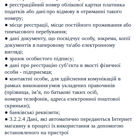
● реєстраційний номер облікової картки платника
податків або дані
про відмову в отриманні такого
номеру;
● місце реєстрації, місце постійного проживання або
тимчасового
перебування;
● дані документу, що посвідчує особу, зокрема, копії
документів в
паперовому та\або електронному
вигляді;
● зразок особистого підпису;
● дані про реєстрацію суб’єкта в якості фізичної
особи - підприємця;
● контактні особи, для здійснення комунікацій в
рамках виконання
умов укладених правочинів
(прізвища, ім’я, по батькові таких осіб,
номери телефонів, адреса електронної поштової
скриньки);
● банківські реквізити;
● 3.2.2.4 Дані, які автоматично передаються Інтернет
магазину в процесі їх
використання за допомогою
встановленого на пристрої