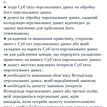
є:
● згода Суб’єкта персональних даних на обробку
його персональних даних.
● дозвіл на обробку персональних даних, наданий
володільцю
персональних даних відповідно до
закону виключно для здійснення його
повноважень;
● укладення та виконання правочину, стороною
якого є Суб’єкт
персональних даних або який
укладено на користь Суб’єкта
персональних даних
чи для здійснення заходів, що передують
укладенню
правочину на вимогу Суб’єкта персональних даних;
● захист життєво важливих інтересів Суб’єкта
персональних даних;
● необхідність виконання обов’язку Володільця
персональних даних, який
передбачений законом;
● необхідність захисту законних інтересів
Володільця персональних даних
або третьої особи,
якій передаються персональні дані, крім
випадків,
коли потреби захисту основоположних
прав і свобод Суб’єкта
персональних даних у зв’язку