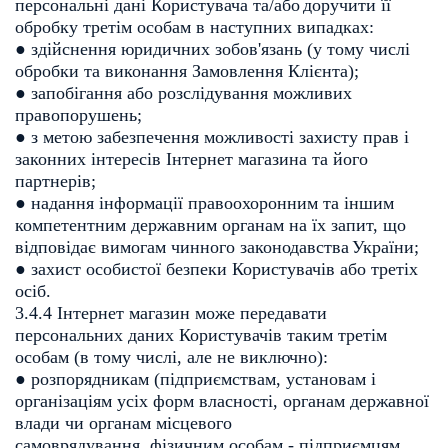
персональні дані Користувача та/або
доручити її
обробку третім особам в наступних випадках:
● здійснення юридичних зобов'язань (у тому числі
обробки та виконання
Замовлення Клієнта);
● запобігання або розслідування можливих
правопорушень;
● з метою забезпечення можливості захисту прав і
законних інтересів
Інтернет магазина та його
партнерів;
● надання інформації правоохоронним та іншим
компетентним державним
органам на їх запит, що
відповідає вимогам чинного законодавства
України;
● захист особистої безпеки Користувачів або третіх
осіб.
3.4.4 Інтернет магазин може передавати
персональних даних Користувачів
таким третім
особам (в тому числі, але не виключно):
● розпорядникам (підприємствам, установам і
організаціям усіх форм
власності, органам державної
влади чи органам місцевого
самоврядування, фізичним особам - підприємцям,