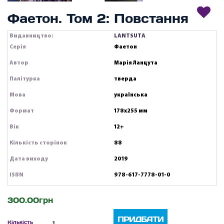
Фаетон. Том 2: Повстання
Видавництво:
LANTSUTA
Серія
Фаетон
Автор
Марія Ланцута
Палітурка
тверда
Мова
українська
Формат
178х255 мм
Вік
12+
Кількість сторінок
88
Дата виходу
2019
ISBN
978-617-7778-01-0
300.00грн
ПРИДБАТИ
Кількість