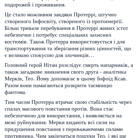
подорожей і проживання.
Це стало можливим завдяки Протеррі, штучно
створеного Інфосвіту, створеного із протоенергії.
Більш тривале перебування в Протеррі живих істот
небезпечне і потребує спеціальних захисних
костюмів. Також Протерра використовується і для
транспортування та зберігання різних цінностей, що
є великою спокусою для злочинців…
Головний герой Нітан розслідує смерть напарників, а
також загадкове зникнення свого друга - аналітика
Мерків, Тео. Йому допомагає в цьому Інфоід Ксав.
Разом вони намагаються розкрити таємницю
фантома.
Тим часом Протерра втрачає свою стабільність через
спалах масового повстання протів. Вона стає
небезпечною для використання, і виявляється на
межі руйнування. Мерки кидають всі сили на
придушення повстання з переважаючими силами
противника. Чим закінчаться пошуки Тео, і які ще