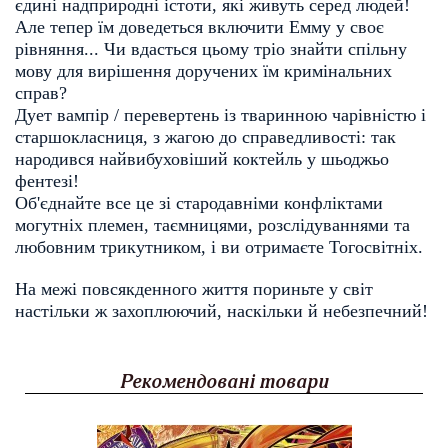
єдині надприродні істоти, які живуть серед людей!
Але тепер їм доведеться включити Емму у своє
рівняння... Чи вдасться цьому тріо
знайти спільну
мову для вирішення доручених їм кримінальних
справ?
Дует вампір / перевертень із тваринною чарівністю і
старшокласниця, з жагою до справедливості: так
народився найвибуховіший коктейль у шьоджьо
фентезі!
Об'єднайте все це зі стародавніми конфліктами 
могутніх племен, таємницями, розслідуваннями та 
любовним трикутником, і ви отримаєте Тогосвітніх.  
На межі повсякденного життя пориньте у світ 
настільки ж захоплюючий, наскільки й небезпечний!
Рекомендовані товари