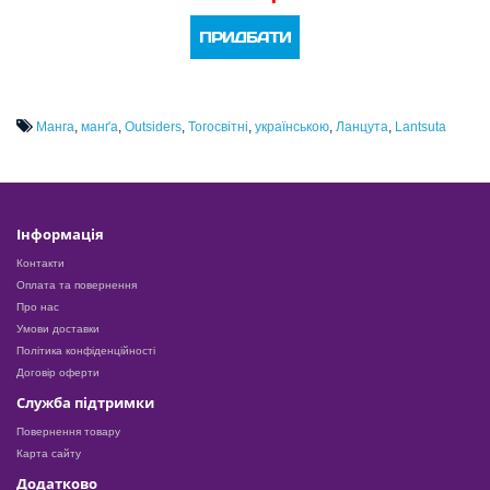
ПРИДБАТИ
Манга
,
манґа
,
Outsiders
,
Тогосвітні
,
українською
,
Ланцута
,
Lantsuta
Інформація
Контакти
Оплата та повернення
Про нас
Умови доставки
Політика конфіденційності
Договір оферти
Служба підтримки
Повернення товару
Карта сайту
Додатково