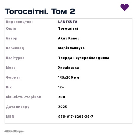
Тогосвітні. Том 2
Видавництво:
LANTSUTA
Серія
Тогосвітні
Автор
Akira Kanou
Переклад
Марія Ланцута
Палітурка
Тверда + суперобкладинка
Мова
Українська
Формат
145х200 мм
Вік
12+
Кількість сторінок
200
Дата виходу
2025
ISBN
978-617-8202-34-7
420.00грн