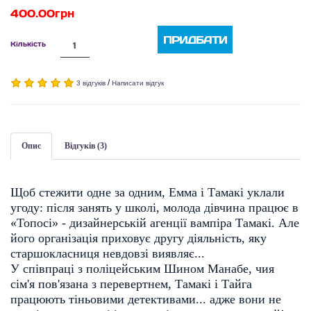
400.00грн
ПРИДБАТИ
Кількість
/
3 відгуків
Написати відгук
Опис
Відгуків (3)
Щоб стежити одне за одним, Емма і Тамакі уклали
угоду: після занять у школі
, молода дівчина працює в
«Топосі» - дизайнерській агенції вампіра Тамакі.
Але
його організація приховує другу діяльність, яку
старшокласниця невдовзі виявляє...
У співпраці з поліцейським Шином Манабе, чия
сім'я пов'язана з перевертнем, Тамакі і Тайга
працюють тіньовими детективами...
адже вони не