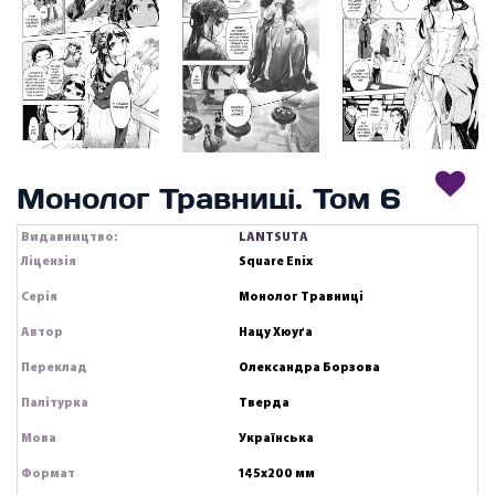
Монолог Травниці. Том 6
Видавництво:
LANTSUTA
Ліцензія
Square Enix
Серія
Монолог Травниці
Автор
Нацу Хюуґа
Переклад
Олександра Борзова
Палітурка
Тверда
Мова
Українська
Формат
145х200 мм