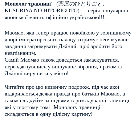
Монолог травниці"
(
薬屋のひとりごと
, 
KUSURIYA NO HITORIGOTO
)
— серія популярної 
японської манґи, офіційно українською!!!. 
Маомао, яка тепер працює покоївкою у зовнішньому 
дворі імператорського палацу, отримує неочікуване 
завдання загримувати Джінші, щоб зробити його 
невпізнаним.
Самій Маомао також доведеться замаскуватися, 
переодягнувшись у вишукане вбрання, і разом із 
Джінші вирушити у місто!
Читайте про цю незвичну подорож, під час якої 
відкривається деяка правда про батьків Маомао, а 
також слідкуйте за подіями в розгадуванні таємниць, 
які у шостому томі "Монологу травниці" 
складаються в одну цілісну картину!