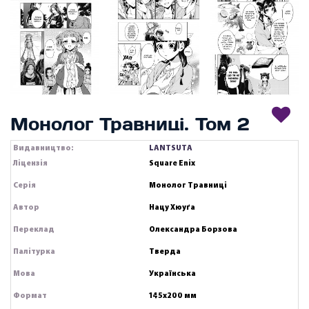
Монолог Травниці. Том 2
Видавництво:
LANTSUTA
Ліцензія
Square Enix
Серія
Монолог Травниці
Автор
Нацу Хюуґа
Переклад
Олександра Борзова
Палітурка
Тверда
Мова
Українська
Формат
145х200 мм