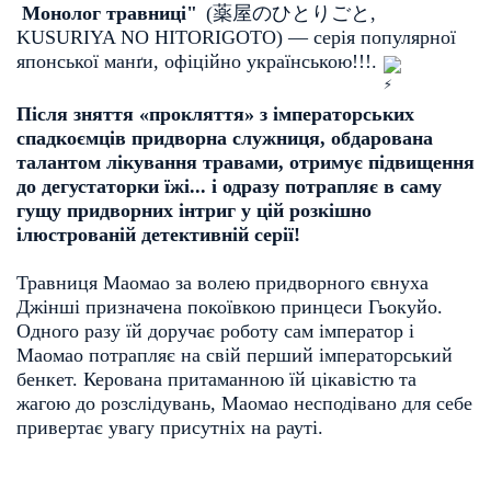
Монолог травниці"
(
薬屋のひとりごと
, 
KUSURIYA NO HITORIGOTO
)
— серія популярної 
японської манґи, офіційно українською!!!. 
Після зняття «прокляття» з імператорських 
спадкоємців придворна служниця, обдарована 
талантом лікування травами, отримує підвищення 
до дегустаторки їжі... і одразу потрапляє в саму 
гущу придворних інтриг у цій розкішно 
ілюстрованій детективній серії!
Травниця Маомао за волею придворного євнуха 
Джінші призначена покоївкою принцеси Гьокуйо. 
Одного разу їй доручає роботу сам імператор і 
Маомао потрапляє на свій перший імператорський 
бенкет. Керована притаманною їй цікавістю та 
жагою до розслідувань, Маомао несподівано для себе 
привертає увагу присутніх на рауті. 