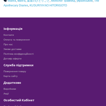
Манга
,
манґа
,
薬屋のひとりごと
,
Монолог Травниці
,
українською
,
The
Apothecary Diaries
,
KUSURIYA NO HITORIGOTO
Інформація
Контакти
Оплата та повернення
Про нас
Умови доставки
Політика конфіденційності
Договір оферти
Служба підтримки
Повернення товару
Карта сайту
Додатково
Виробники
Акції
Особистий Кабінет