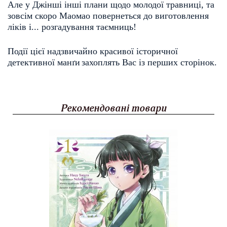
Але у Джінші інші плани щодо молодої травниці, та 
зовсім скоро Маомао повернеться до виготовлення 
ліків 
і... розгадування таємниць!
Події цієї надзвичайно красивої історичної 
детективної 
манґи
захоплять Вас із перших сторінок.
Рекомендовані товари