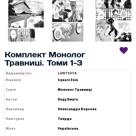
Комплект Монолог
Травниці. Томи 1-3
Видавництво:
LANTSUTA
Ліцензія
Square Enix
Серія
Монолог Травниці
Автор
Нацу Хюуґа
Переклад
Олександра Борзова
Палітурка
Тверда
Мова
Українська