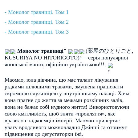
- Монолог травниці. Том 1
- Монолог травниці. Том 2
- Монолог травниці. Том 3
Монолог травниці"
(
薬屋のひとりごと
, 
KUSURIYA NO HITORIGOTO
)
— серія популярної 
японської манґи, офіційно українською!!!. 
Маомао, юна дівчина, що має талант лікування 
рідкими цілющими травами, змушена працювати 
скромною служницею у внутрішньому палаці. Хоча 
вона прагне до життя за межами розкішних залів, 
вона не бажає собі нудного життя! Використовуючи 
свою кмітливість, щоб зняти «прокляття», яке 
вразило спадкоємців імперії, Маомао привертає 
увагу вродливого можновладця Джінші та отримує 
підвищення до дегустаторки їжі. 