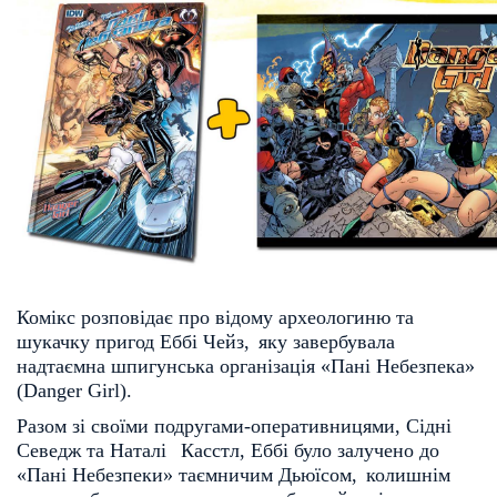
Комікс розповідає про відому археологиню та 
шукачку пригод Еббі Чейз, 
яку завербувала 
надтаємна шпигунська організація «Пані Небезпека»  
(Danger Girl).
Разом зі своїми подругами-оперативницями, Сідні 
Севедж та Наталі  
Касстл, Еббі було залучено до 
«Пані Небезпеки» таємничим Дьюїсом, 
колишнім 