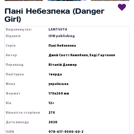
Пані Небезпека (Danger
Girl)
Видавництво:
LANTSUTA
Ліцензія
IDW publishing
Серія
Пані Небезпека
Автор
Джей Скотт Кемпбелл, Енді Гартнелл
Переклад
Віталій Данмер
Палітурка
тверда
Мова
українська
Формат
170х260 мм
Вік
12+
Кількість сторінок
274
Дата виходу
2020
ISBN
978-617-9500-60-2