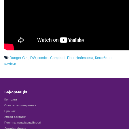
Danger Girl
,
IDW
,
comics
,
Campbell
,
Пані Небезпека
,
Кемпбелл
,
комікси
Інформація
Контакти
Оплата та повернення
Про нас
Умови доставки
Політика конфіденційності
Договір оферти