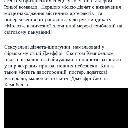
агентом британських спецслужб, який є лідером 
їхньої команди. 
Першою місією дівчат є визначення 
місцезнаходження містичних артефактів  
та 
попередження потрапляння їх до рук синдикату 
«Молот», величезної 
злочинної мережі схибленій на 
світовому пануванні!
Сексуальні дівчата-шпигунки, намальовані у 
фірмовому стилі Джеффрі  
Скоттом Кемпбеллом, 
нікого не залишать байдужими, і повністю захоплять 
у
 вир яскравих пригод, повних небезпеки. Книга 
також містить двосторонній
 постер, додаткові 
матеріали, малюнки та скетчі Джеффрі Скотта 
Кемпбелла.