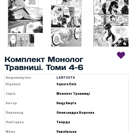
Комплект Монолог
Травниці. Томи 4-6
Видавництво:
LANTSUTA
Ліцензія
Square Enix
Серія
Монолог Травниці
Автор
Нацу Хюуґа
Переклад
Олександра Борзова
Палітурка
Тверда
Мова
Українська