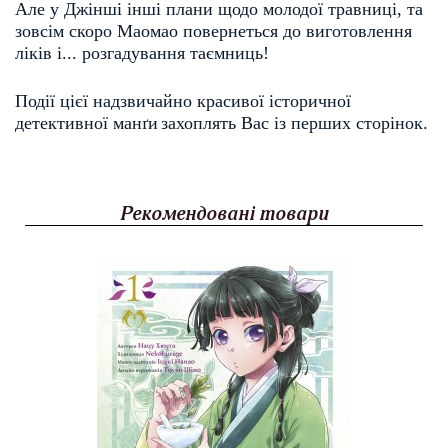
Але у Джінші інші плани щодо молодої травниці, та 
зовсім скоро Маомао повернеться до виготовлення 
ліків 
і... розгадування таємниць!
Події цієї надзвичайно красивої історичної 
детективної 
манґи
захоплять Вас із перших сторінок.
Рекомендовані товари