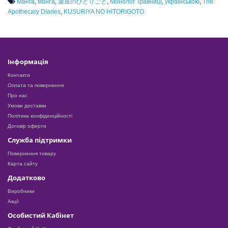
Манга
,
манґа
,
薬屋のひとりごと
,
Монолог Травниці
,
українською
,
The
Apothecary Diaries
,
KUSURIYA NO HITORIGOTO
Інформація
Контакти
Оплата та повернення
Про нас
Умови доставки
Політика конфіденційності
Договір оферти
Служба підтримки
Повернення товару
Карта сайту
Додатково
Виробники
Акції
Особистий Кабінет