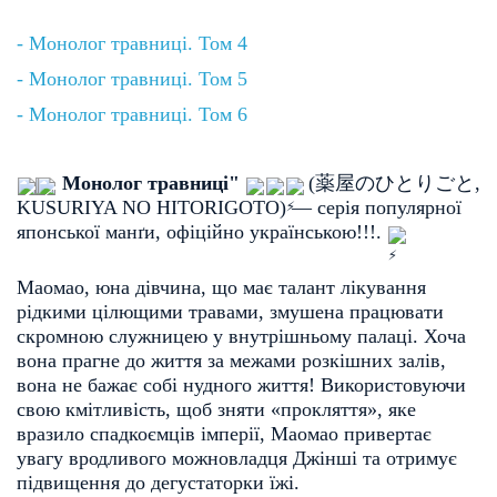
- Монолог травниці. Том 4
- Монолог травниці. Том 5
- Монолог травниці. Том 6
Монолог травниці"
(
薬屋のひとりごと
, 
KUSURIYA NO HITORIGOTO
)
— серія популярної 
японської манґи, офіційно українською!!!. 
Маомао, юна дівчина, що має талант лікування 
рідкими цілющими травами, змушена працювати 
скромною служницею у внутрішньому палаці. Хоча 
вона прагне до життя за межами розкішних залів, 
вона не бажає собі нудного життя! Використовуючи 
свою кмітливість, щоб зняти «прокляття», яке 
вразило спадкоємців імперії, Маомао привертає 
увагу вродливого можновладця Джінші та отримує 
підвищення до дегустаторки їжі. 