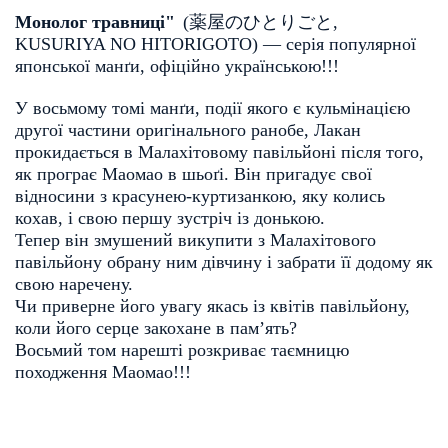
Монолог травниці"
(
薬屋のひとりごと
, 
KUSURIYA NO HITORIGOTO
)
— серія популярної 
японської манґи, офіційно українською!!!
У восьмому томі манґи, події якого є кульмінацією
другої частини оригінального ранобе, Лакан
прокидається в Малахітовому павільйоні після того,
як програє Маомао в шьоґі. Він пригадує свої
відносини з красунею-куртизанкою, яку колись
кохав, і свою першу зустріч із донькою.
Тепер він змушений викупити з Малахітового
павільйону обрану ним дівчину і забрати її додому як
свою наречену.
Чи приверне його увагу якась із квітів павільйону,
коли його серце закохане в пам’ять?
Восьмий том нарешті розкриває таємницю
походження Маомао!
!
!