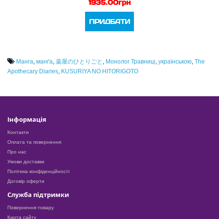
1935.00грн
ПРИДБАТИ
Манга
,
манґа
,
薬屋のひとりごと
,
Монолог Травниці
,
українською
,
The
Apothecary Diaries
,
KUSURIYA NO HITORIGOTO
Інформація
Контакти
Оплата та повернення
Про нас
Умови доставки
Політика конфіденційності
Договір оферти
Служба підтримки
Повернення товару
Карта сайту