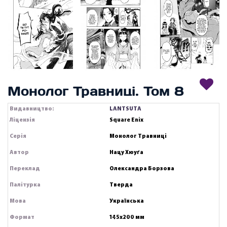
Монолог Травниці. Том 8
Видавництво:
LANTSUTA
Ліцензія
Square Enix
Серія
Монолог Травниці
Автор
Нацу Хюуґа
Переклад
Олександра Борзова
Палітурка
Тверда
Мова
Українська
Формат
145х200 мм