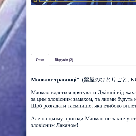
Опис
Відгуків (2)
Монолог травниці"
(
薬屋のひとりごと
, 
K
Маомао вдається врятувати Джінші від жахлив
за цим зловісним замахом, та якими будуть
Щоб розгадати таємницю, яка глибоко вплете
Але на цьому пригоди Маомао не закінчуютьс
зловісним Лаканом! 