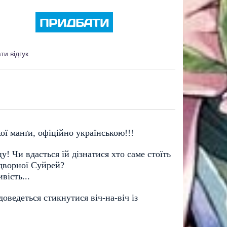
ПРИДБАТИ
ти відгук
ої манґи, офіційно українською!!!
! Чи вдасться їй дізнатися хто саме стоїть 
дворної Суйрей? 
вість...
ведеться стикнутися віч-на-віч із 