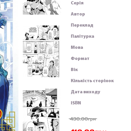
Серія
Автор
Переклад
Палітурка
Мова
Формат
Вік
Кількість сторінок
Дата виходу
ISBN
430.00грн