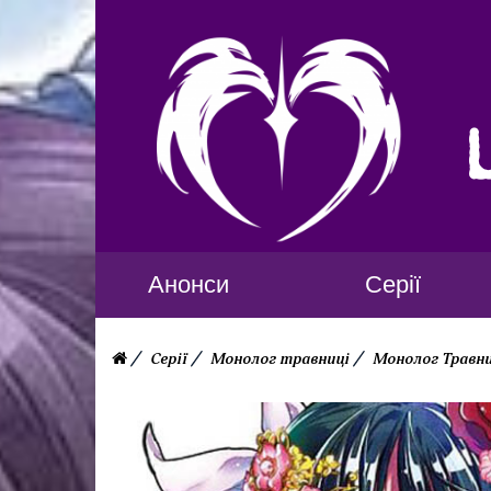
Анонси
Серії
Серії
Монолог травниці
Монолог Травни