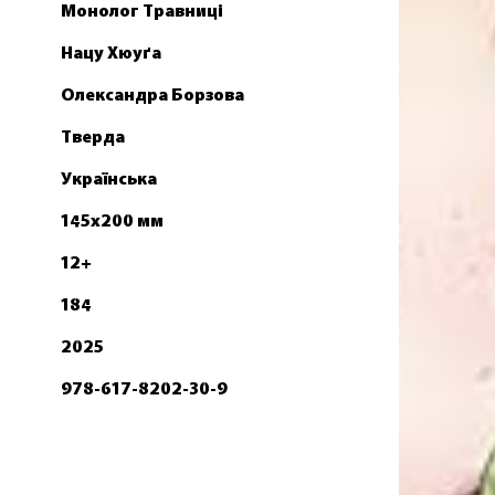
Монолог Травниці
Нацу Хюуґа
Олександра Борзова
Тверда
Українська
145х200 мм
12+
184
2025
978-617-8202-30-9