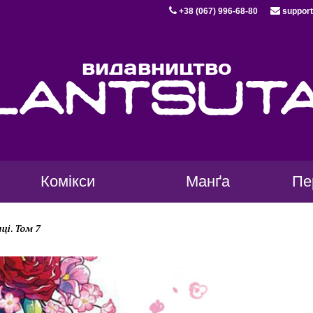
+38 (067) 996-68-80
support
видавництво
lantsut
Комікси
Манґа
Пе
ці. Том 7