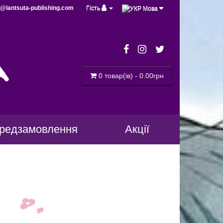
@lantsuta-publishing.com
Гість
Мова
a
0 товар(ів) - 0.00грн
редзамовлення
Акції