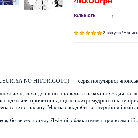
410.00грн
Кількість
2 відгуків
Написа
/
USURIYA NO HITORIGOTO
)
— серія популярної японськ
ої ​​долі, знов довівши, що вона є незамінною для палацу
 наслідки для причетної до цього хитромудрого плану при
на в нетрі палацу, Маомао знадобиться терпіння і кмітли
я, бо через примху Джінші з блакитними трояндами їй до