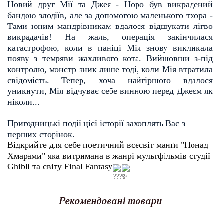
Новий друг Мії та Джея - Норо був викрадений
бандою злодіїв, але за допомогою маленького тхора -
Тами юним мандрівникам вдалося відшукати лігво
викрадачів! На жаль, операція закінчилася
катастрофою, коли в паніці Мія знову викликала
появу з темряви жахливого кота. Вийшовши з-під
контролю, монстр зник лише тоді, коли Мія втратила
свідомість. Тепер, хоча найгіршого вдалося
уникнути, Мія відчуває себе винною перед Джеєм як
ніколи...
Пригодницькі події цієї історії захоплять Вас з
перших сторінок.
Відкрийте для себе поетичний всесвіт манґи "Понад
Хмарами" яка витримана в жанрі мультфільмів студії
Ghibli та світу Final Fantasy
Рекомендовані товари