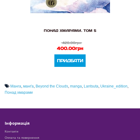
ПОНАД ХМАРАМИ. ТОМ 5
420.00грн
400.00грн
ПРИДБАТИ
Манга
,
манґа
,
Beyond the Clouds
,
manga
,
Lantsuta
,
Ukraine_edition
,
Понад хмарами
Інформація
Контакти
Оплата та повернення