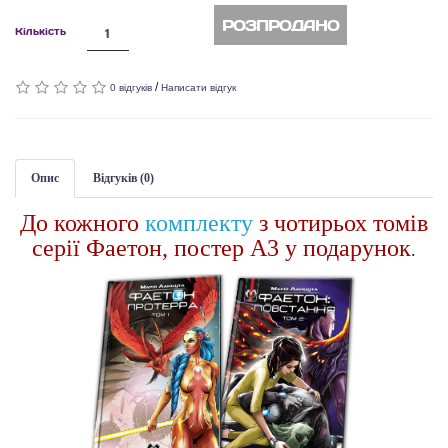
РОЗПРОДАНО
Кількість
/
0 відгуків
Написати відгук
Опис
Відгуків (0)
До кожного
комплекту
з чотирьох томів
серії Фаетон, постер А3 у подарунок
.