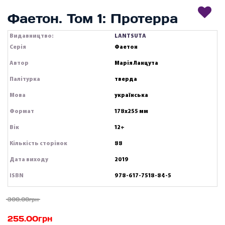
Фаетон. Том 1: Протерра
Видавництво:
LANTSUTA
Серія
Фаетон
Автор
Марія Ланцута
Палітурка
тверда
Мова
українська
Формат
178х255 мм
Вік
12+
Кількість сторінок
88
Дата виходу
2019
ISBN
978-617-7518-84-5
300.00грн
255.00грн