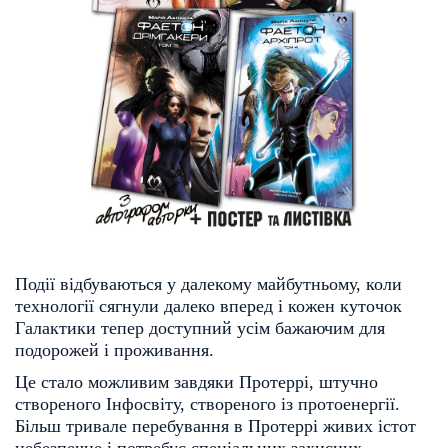
Події відбуваються у далекому майбутньому, коли
технології сягнули далеко вперед і кожен куточок
Галактики тепер доступний усім бажаючим для
подорожей і проживання.
Це стало можливим завдяки Протеррі, штучно
створеного Інфосвіту, створеного із протоенергії.
Більш тривале перебування в Протеррі живих істот
небезпечне і потребує спеціальних захисних