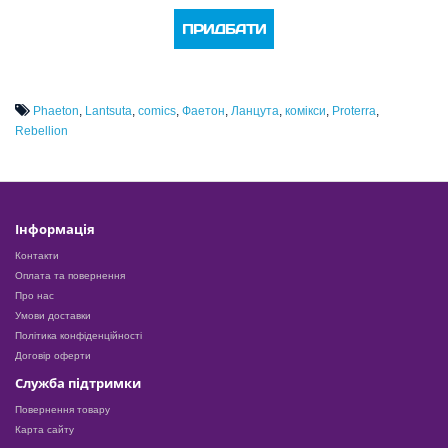
ПРИДБАТИ
Phaeton
,
Lantsuta
,
comics
,
Фаетон
,
Ланцута
,
комікси
,
Proterra
,
Rebellion
Інформація
Контакти
Оплата та повернення
Про нас
Умови доставки
Політика конфіденційності
Договір оферти
Служба підтримки
Повернення товару
Карта сайту