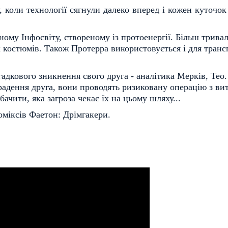
, коли технології сягнули далеко вперед і кожен куточ
ому Інфосвіту, створеному із протоенергії. Більш трива
 костюмів. Також Протерра використовується і для транс
гадкового зникнення свого друга - аналітика Мерків, Тео
дення друга, вони проводять ризиковану операцію з витяг
бачити, яка загроза чекає їх на цьому шляху...
коміксів Фаетон: Дрімгакери.