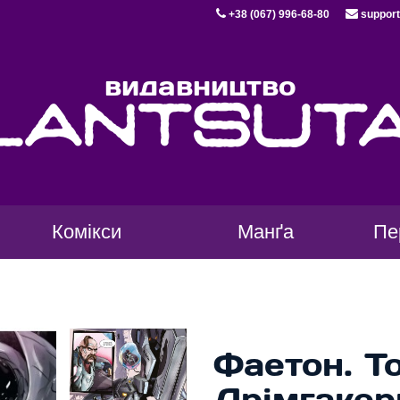
+38 (067) 996-68-80
support
видавництво
lantsut
Комікси
Манґа
Пе
Фаетон. Т
Дрімгакер