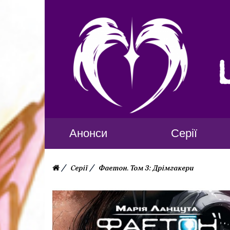
Анонси
Серії
Серії
Фаетон. Том 3: Дрімгакери