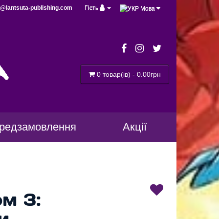
@lantsuta-publishing.com
Гість
Мова
a
0 товар(ів) - 0.00грн
редзамовлення
Акції
ом 3:
и