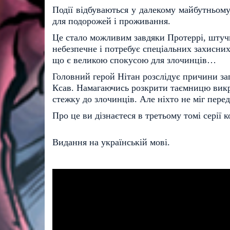
Події відбуваються у далекому майбутньому
для подорожей і проживання.
Це стало можливим завдяки Протеррі, штучн
небезпечне і потребує спеціальних захисних
що є великою спокусою для злочинців…
Головний герой Нітан розслідує причини за
Ксав. Намагаючись розкрити таємницю викра
стежку до злочинців. Але ніхто не міг перед
Про це ви дізнаєтеся
в третьому томі серії 
Видання на українській мові.