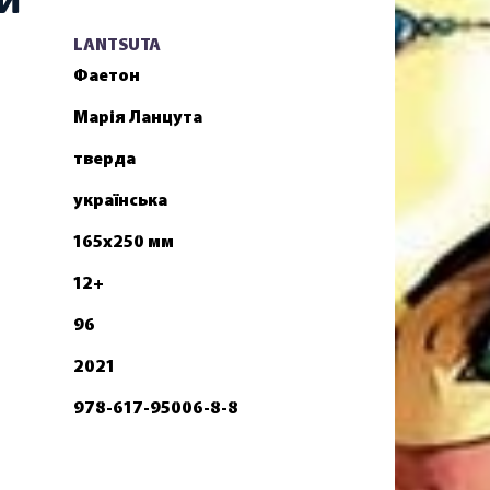
LANTSUTA
Фаетон
Марія Ланцута
тверда
українська
165х250 мм
12+
96
2021
978-617-95006-8-8