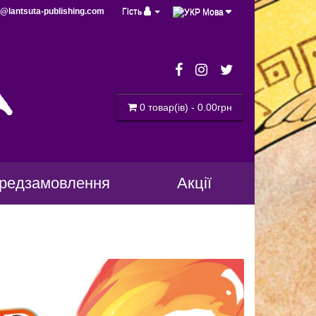
@lantsuta-publishing.com
Гість
Мова
a
0 товар(ів) - 0.00грн
редзамовлення
Акції