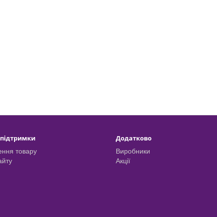
 підтримки
Додатково
ння товару
Виробники
айту
Акції