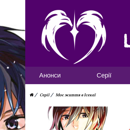
Анонси
Серії
Серії
Моє життя в Ісекаї