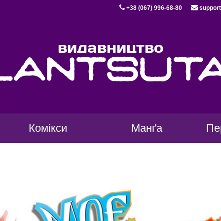
+38 (067) 996-68-80
support
видавництво
lantsut
Комікси
Манґа
Пе