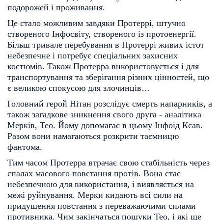
подорожей і проживання.
Це стало можливим завдяки Протеррі, штучно
створеного Інфосвіту, створеного із протоенергії.
Більш тривале перебування в Протеррі живих істот
небезпечне і потребує спеціальних захисних
костюмів. Також Протерра використовується і для
транспортування та зберігання різних цінностей, що
є великою спокусою для злочинців…
Головний герой Нітан розслідує смерть напарників, а
також загадкове зникнення свого друга - аналітика
Мерків, Тео. Йому допомагає в цьому Інфоід Ксав.
Разом вони намагаються розкрити таємницю
фантома.
Тим часом Протерра втрачає свою стабільність через
спалах масового повстання протів. Вона стає
небезпечною для використання, і виявляється на
межі руйнування. Мерки кидають всі сили на
придушення повстання з переважаючими силами
противника. Чим закінчаться пошуки Тео, і які ще