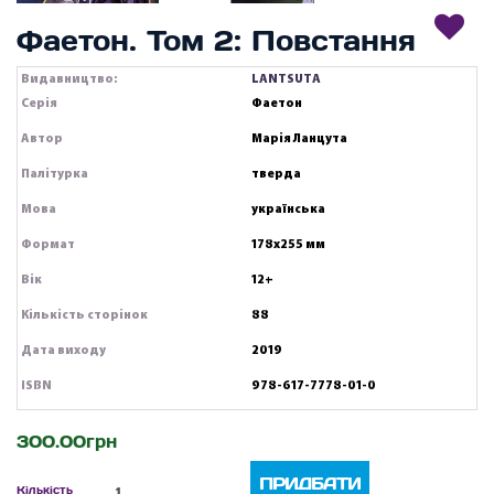
Фаетон. Том 2: Повстання
Видавництво:
LANTSUTA
Серія
Фаетон
Автор
Марія Ланцута
Палітурка
тверда
Мова
українська
Формат
178х255 мм
Вік
12+
Кількість сторінок
88
Дата виходу
2019
ISBN
978-617-7778-01-0
300.00грн
ПРИДБАТИ
Кількість