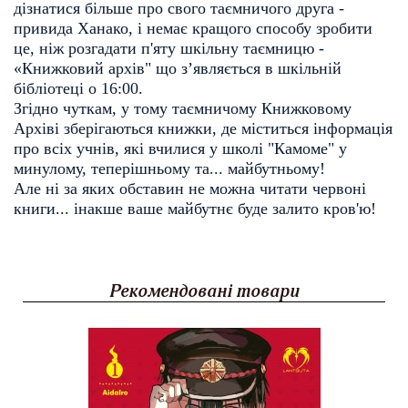
дізнатися більше про свого таємничого друга - 
привида Ханако, і немає кращого способу зробити 
це, ніж розгадати п'яту шкільну таємницю - 
«Книжковий архів" що з’являється в шкільній 
бібліотеці о 16:00. 
Згідно чуткам, у тому таємничому Книжковому 
Архіві зберігаються книжки, де міститься інформація 
про всіх учнів, які вчилися у школі "Камоме" у 
минулому, теперішньому та... майбутньому! 
Але ні за яких обставин не можна читати червоні 
книги... інакше ваше майбутнє буде залито кров'ю!
Рекомендовані товари