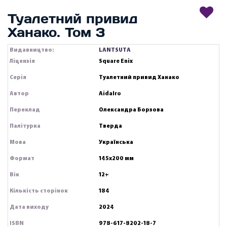
Туалетний привид
Ханако. Том 3
Видавництво:
LANTSUTA
Ліцензія
Square Enix
Серія
Туалетний привид Ханако
Автор
AidaIro
Переклад
Олександра Борзова
Палітурка
Тверда
Мова
Українська
Формат
145х200 мм
Вік
12+
Кількість сторінок
184
Дата виходу
2024
ISBN
978-617-8202-18-7