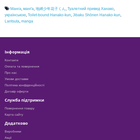
Манга
,
манґа
,
地縛少年花子くん
,
Туалетний привид Ханако
,
українською
,
Toilet-bound Hanako-kun
,
Jibaku Shōnen Hanako-kun
,
Lantsuta
,
manga
Інформація
Контакти
Оплата та повернення
Про нас
Умови доставки
Політика конфіденційності
Договір оферти
Служба підтримки
Повернення товару
Карта сайту
Додатково
Виробники
Акції