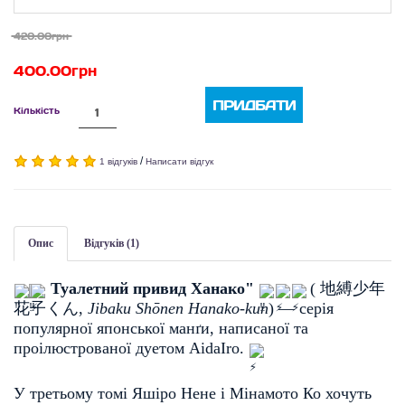
420.00грн
400.00грн
ПРИДБАТИ
Кількість
/
1 відгуків
Написати відгук
Опис
Відгуків (1)
Туалетний привид Ханако"
(
地縛少年
花子くん
, 
Jibaku Shōnen Hanako-kun
)
— серія 
популярної японської манґи, написаної та 
проілюстрованої дуетом AidaIro. 
У третьому томі Яшіро Нене і Мінамото Ко хочуть 