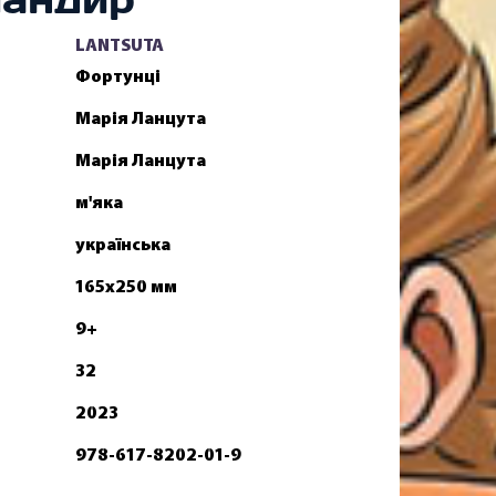
LANTSUTA
Фортунці
Марія Ланцута
Марія Ланцута
м'яка
українська
165x250 мм
9+
32
2023
978-617-8202-01-9