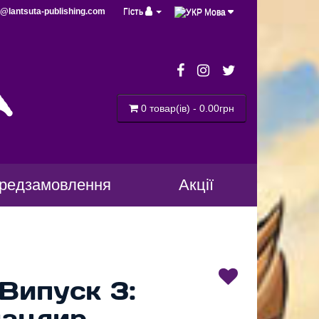
@lantsuta-publishing.com
Гість
Мова
a
0 товар(ів) - 0.00грн
редзамовлення
Акції
 Випуск 3:
мандир