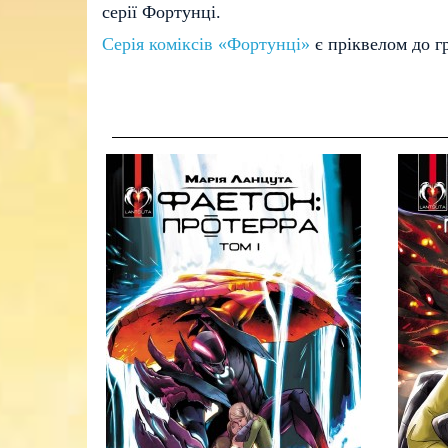
серії Фортунці.
Серія коміксів «Фортунці»
є пріквелом до г