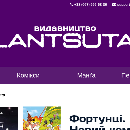
+38 (067) 996-68-80
support
видавництво
lantsut
Комікси
Манґа
Пе
дир
Фортунці.
Новий ко