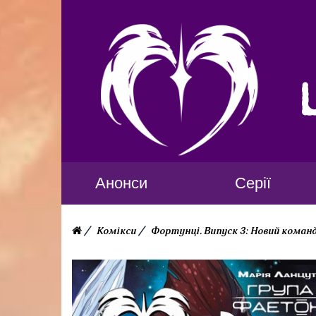
Анонси
Серії
Комікси
Фортунці. Випуск 3: Новий коман