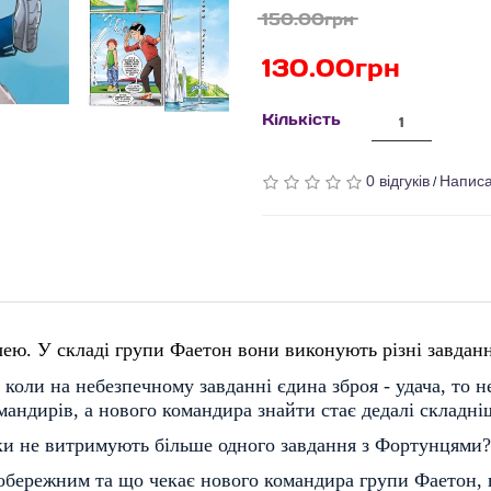
150.00грн
130.00грн
Кількість
0 відгуків
Написа
/
ачею.
У складі групи Фаетон вони виконують різні завданн
 коли на небезпечному завданні єдина зброя - удача, то
андирів, а нового командира знайти стає дедалі складні
яки не витримують більше одного завдання з Фортунцями?
обережним та що чекає нового командира групи Фаетон, ви