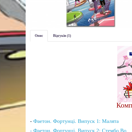
Опис
Відгуків (1)
Комп
-
Фаетон. Фортунці. Випуск 1: Малята
- Фаетон. Фортунці. Випуск 2: Стембо Во