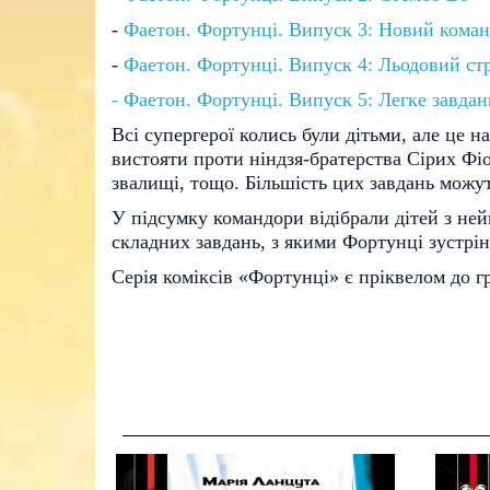
-
Фаетон. Фортунці. Випуск 3: Новий кома
-
Фаетон. Фортунці. Випуск 4: Льодовий ст
- Фаетон. Фортунці. Випуск 5: Легке завдан
Всі супергерої колись були дітьми, але це 
вистояти проти ніндзя-братерства Сірих Фіо
звалищі, тощо. Більшість цих завдань можут
У підсумку командори відібрали дітей з не
складних завдань, з якими Фортунці зустрін
Серія коміксів «Фортунці» є пріквелом до 