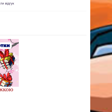
ти відгук
ижкою