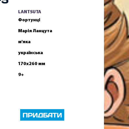
LANTSUTA
Фортунці
Марія Ланцута
м'яка
українська
170х260 мм
9+
ПРИДБАТИ