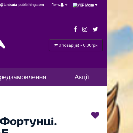
@lantsuta-publishing.com
Гість
Мова
a
0 товар(ів) - 0.00грн
редзамовлення
Акції
Фортунці.
-5