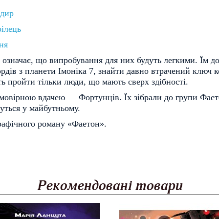
ндир
рілець
ня
на означає, що випробування для них будуть легкими. Їм д
рдів з планети Імоніка 7, знайти давно втрачений ключ к
ь пройти тільки люди, що мають сверх здібності.
ймовірною вдачею — Фортунців. Їх зібрали до групи Фает
уться у майбутньому.
графічного роману «Фаетон».
Рекомендовані товари