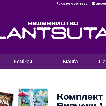
+38 (067) 996-68-80
support
видавництво
lantsut
Комікси
Манґа
Пе
Комплект 
Випуски 1