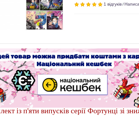
1 відгуків
Написа
/
лект із п'яти випусків серії Фортунці зі зн