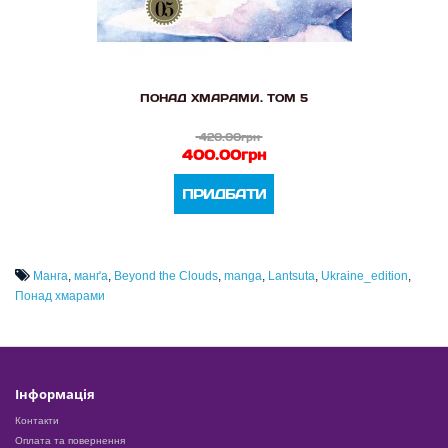
ПОНАД ХМАРАМИ. ТОМ 5
420.00грн
400.00грн
ПРИДБАТИ
Манга
,
манґа
,
Beyond the Clouds
,
manga
,
Lantsuta
,
Ukraine_edition
,
Понад хмарами
Інформація
Контакти
Оплата та повернення