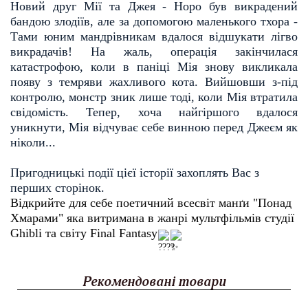
Новий друг Мії та Джея - Норо був викрадений
бандою злодіїв, але за допомогою маленького тхора -
Тами юним мандрівникам вдалося відшукати лігво
викрадачів! На жаль, операція закінчилася
катастрофою, коли в паніці Мія знову викликала
появу з темряви жахливого кота. Вийшовши з-під
контролю, монстр зник лише тоді, коли Мія втратила
свідомість. Тепер, хоча найгіршого вдалося
уникнути, Мія відчуває себе винною перед Джеєм як
ніколи...
Пригодницькі події цієї історії захоплять Вас з
перших сторінок.
Відкрийте для себе поетичний всесвіт манґи "Понад
Хмарами" яка витримана в жанрі мультфільмів студії
Ghibli та світу Final Fantasy
Рекомендовані товари