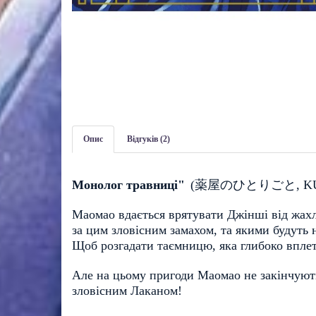
Опис
Відгуків (2)
Монолог травниці"
(
薬屋のひとりごと
, 
K
Маомао вдається врятувати Джінші від жахлив
за цим зловісним замахом, та якими будуть
Щоб розгадати таємницю, яка глибоко вплете
Але на цьому пригоди Маомао не закінчуютьс
зловісним Лаканом! 