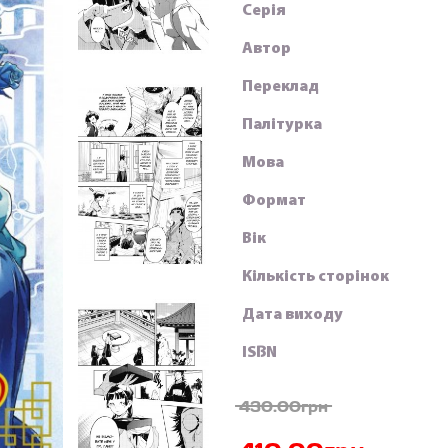
Серія
Автор
Переклад
Палітурка
Мова
Формат
Вік
Кількість сторінок
Дата виходу
ISBN
430.00грн