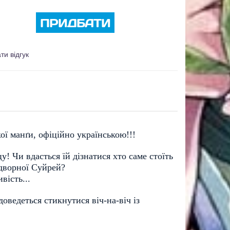
ПРИДБАТИ
ти відгук
ої манґи, офіційно українською!!!
! Чи вдасться їй дізнатися хто саме стоїть 
дворної Суйрей? 
вість...
ведеться стикнутися віч-на-віч із 