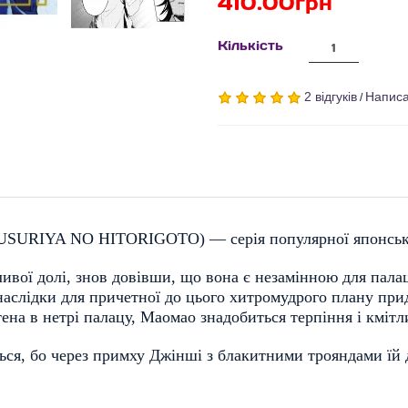
410.00грн
Кількість
2 відгуків
Написа
/
USURIYA NO HITORIGOTO
)
— серія популярної японськ
ої ​​долі, знов довівши, що вона є незамінною для палацу
 наслідки для причетної до цього хитромудрого плану при
на в нетрі палацу, Маомао знадобиться терпіння і кмітли
я, бо через примху Джінші з блакитними трояндами їй до