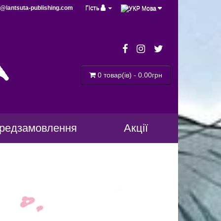
@lantsuta-publishing.com
Гість
Мова
a
0 товар(ів) - 0.00грн
редзамовлення
Акції