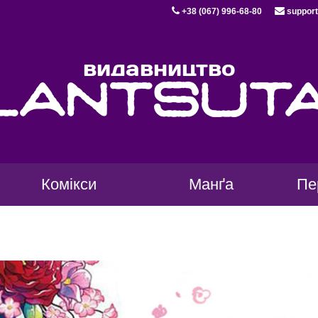
+38 (067) 996-68-80
support
видавництво
lantsut
Комікси
Манґа
Пе