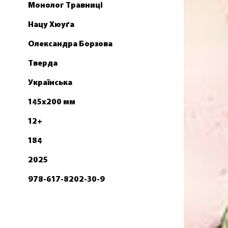
Монолог Травниці
Нацу Хюуґа
Олександра Борзова
Тверда
Українська
145х200 мм
12+
184
2025
978-617-8202-30-9