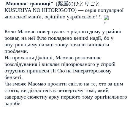
Монолог травниці"
(
薬屋のひとりごと
, 
KUSURIYA NO HITORIGOTO
)
— серія популярної 
японської манґи, офіційно українською!!!. 
Коли Маомао повернулася з рідного дому у районі
розваг, на неї було покладено великі надії, бо у
внутрішньому палаці знову почали виникати
проблеми.
На прохання Джінші, Маомао розпочинає
розслідування і виявляє підозрюваного у спробі
отруєння
принцеси Лі Сю
на 
імператорському
бенкеті
.
Чи зможе Маомао пролити світло на те, хто за цим
стоїть, ви дізнаєтесь в четвертому томі, який
завершує сюжетну арку першого тому оригінального
ранобе!