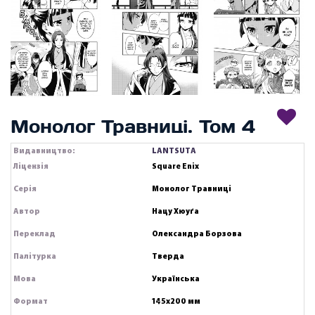
Монолог Травниці. Том 4
Видавництво:
LANTSUTA
Ліцензія
Square Enix
Серія
Монолог Травниці
Автор
Нацу Хюуґа
Переклад
Олександра Борзова
Палітурка
Тверда
Мова
Українська
Формат
145х200 мм