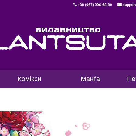
+38 (067) 996-68-80
support
видавництво
lantsut
Комікси
Манґа
Пе