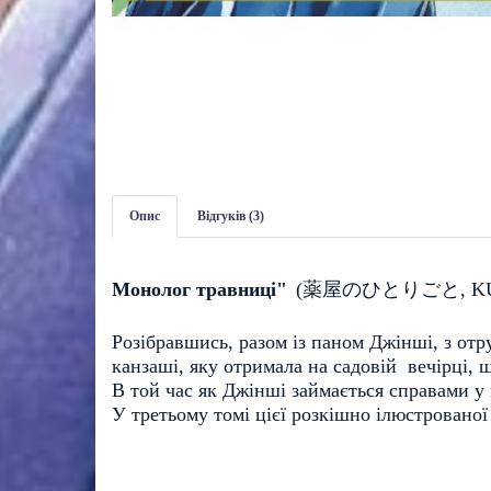
Опис
Відгуків (3)
Монолог травниці"
(
薬屋のひとりごと
, 
K
Розібравшись, разом із паном Джінші, з от
канзаші, яку отримала на садовій  вечірці, щ
В той час як Джінші займається справами у
У третьому томі цієї розкішно ілюстровано