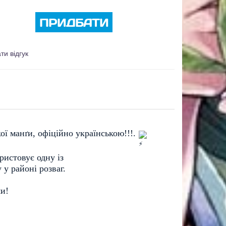
ПРИДБАТИ
ти відгук
ї манґи, офіційно українською!!!. 
истовує одну із 
 у районі розваг. 
и! 