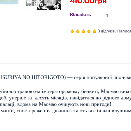
410.00грн
Кількість
3 відгуків
Написа
/
USURIYA NO HITORIGOTO
)
— серія популярної японсько
руйною стравою на імператорському
бенкеті, Маомао викор
об, уперше за  десять місяців, навідатися до рідного дому
 палаці, вдома на Маомао 
очікують нові пригоди! 
ї манґи, спостереження дівчини стають все більш влучним