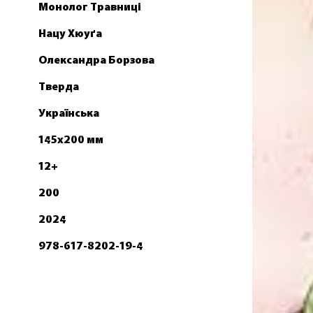
Монолог Травниці
Нацу Хюуґа
Олександра Борзова
Тверда
Українська
145х200 мм
12+
200
2024
978-617-8202-19-4