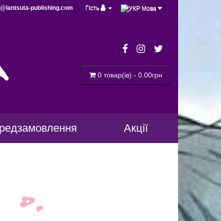
@lantsuta-publishing.com
Гість
Мова
a
0 товар(ів) - 0.00грн
редзамовлення
Акції