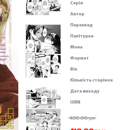
Серія
Автор
Переклад
Палітурка
Мова
Формат
Вік
Кількість сторінок
Дата виходу
ISBN
430.00грн