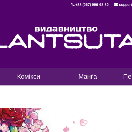
+38 (067) 996-68-80
support
видавництво
lantsut
Комікси
Манґа
Пе