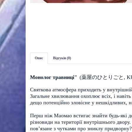
Опис
Відгуків (0)
Монолог травниці"
(
薬屋のひとりごと
, 
K
Святкова атмосфера приходить у внутрішній
Загальне хвилювання охоплює всіх, і навіть
дещо потенційно зловісне у нешкідливих, на
Перш ніж Маомао встигає знайти будь-які док
різновиди на території внутрішнього двору.
пов’язане з чутками про зниклу придворну?