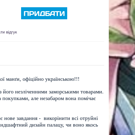
ПРИДБАТИ
ти відгук
ої манґи, офіційно українською!!!
з його незліченними заморськими товарами. 
 покупками, але незабаром вона помічає 
 нове завдання -  викорінити всі отруйні 
андшафтний дизайн палацу, чи воно якось 