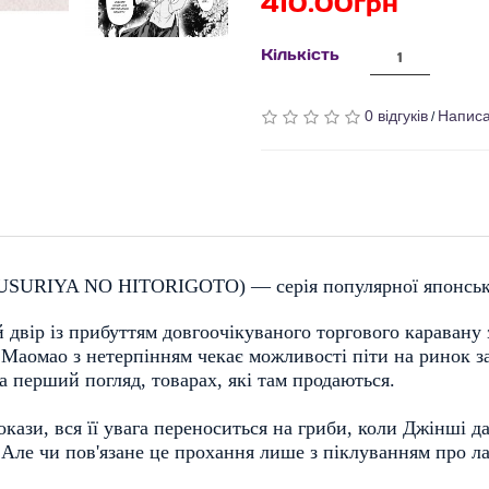
410.00грн
Кількість
0 відгуків
Написа
/
USURIYA NO HITORIGOTO
)
— серія популярної японськ
 двір із прибуттям довгоочікуваного торгового каравану 
 Маомао з нетерпінням чекає можливості піти на ринок за
 перший погляд, товарах, які там продаються.
ази, вся її увага переноситься на гриби, коли Джінші дає
 Але чи пов'язане це прохання лише з піклуванням про л
 