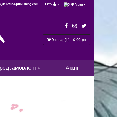
@lantsuta-publishing.com
Гість
Мова
a
0 товар(ів) - 0.00грн
редзамовлення
Акції