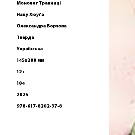
Монолог Травниці
Нацу Хюуґа
Олександра Борзова
Тверда
Українська
145х200 мм
12+
184
2025
978-617-8202-37-8